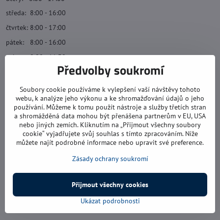
středa: 8:00 - 16:00
čtvrtek: 8:00 - 17:00
pátek: 8:00 - 16:00
sobota: 8:00 - 11:30
Předvolby soukromí
neděle: zavřeno
Soubory cookie používáme k vylepšení vaší návštěvy tohoto
webu, k analýze jeho výkonu a ke shromažďování údajů o jeho
Náš obchod
používání. Můžeme k tomu použít nástroje a služby třetích stran
a shromážděná data mohou být přenášena partnerům v EU, USA
O nás
nebo jiných zemích. Kliknutím na „Přijmout všechny soubory
cookie“ vyjadřujete svůj souhlas s tímto zpracováním. Níže
Kontaktní formulář
můžete najít podrobné informace nebo upravit své preference.
Ochrana osobních údajů
Zásady ochrany soukromí
Všeobecné obchodní podmínky
Přijmout všechny cookies
Ukázat podrobnosti
Kontakt