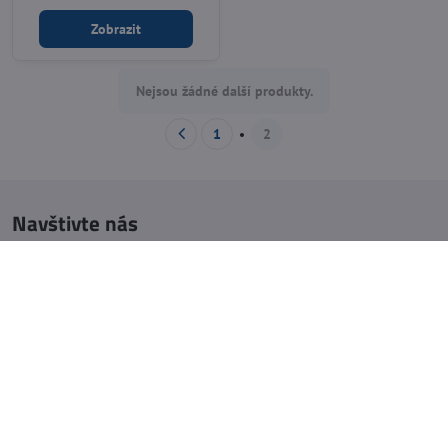
Zobrazit
Nejsou žádné další produkty.
1
2
Navštivte nás
Otevírací doba:
pondělí: 8:00 - 16:00
úterý: 8:00 - 17:00
středa: 8:00 - 16:00
čtvrtek: 8:00 - 17:00
pátek: 8:00 - 16:00
sobota: 8:00 - 11:30