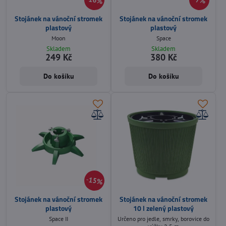
16%
7%
Stojánek na vánoční stromek
Stojánek na vánoční stromek
plastový
plastový
Moon
Space
Skladem
Skladem
249 Kč
380 Kč
Do košíku
Do košíku
15%
Stojánek na vánoční stromek
Stojánek na vánoční stromek
plastový
10 l zelený plastový
Space II
Určeno pro jedle, smrky, borovice do