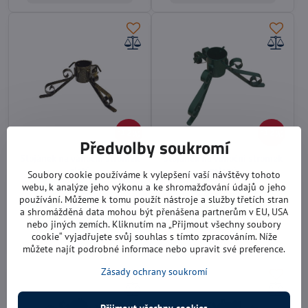
12%
12%
Předvolby soukromí
Stojánek na vánoční stromek
Stojánek na vánoční stromek
zlatý
zelený
Soubory cookie používáme k vylepšení vaší návštěvy tohoto
kovový zlatý
kovový zelený
webu, k analýze jeho výkonu a ke shromažďování údajů o jeho
používání. Můžeme k tomu použít nástroje a služby třetích stran
Skladem
Skladem
549 Kč
549 Kč
a shromážděná data mohou být přenášena partnerům v EU, USA
nebo jiných zemích. Kliknutím na „Přijmout všechny soubory
cookie“ vyjadřujete svůj souhlas s tímto zpracováním. Níže
Do košíku
Do košíku
můžete najít podrobné informace nebo upravit své preference.
Zásady ochrany soukromí
Přijmout všechny cookies