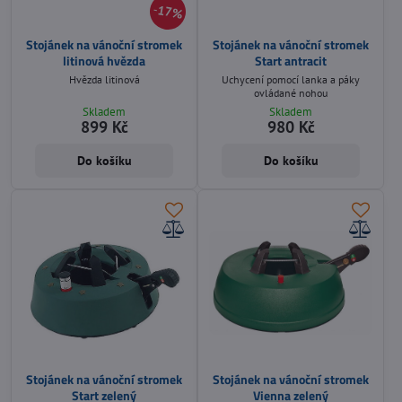
17%
Stojánek na vánoční stromek
Stojánek na vánoční stromek
litinová hvězda
Start antracit
Hvězda litinová
Uchycení pomocí lanka a páky
ovládané nohou
Skladem
Skladem
899 Kč
980 Kč
Do košíku
Do košíku
Stojánek na vánoční stromek
Stojánek na vánoční stromek
Start zelený
Vienna zelený