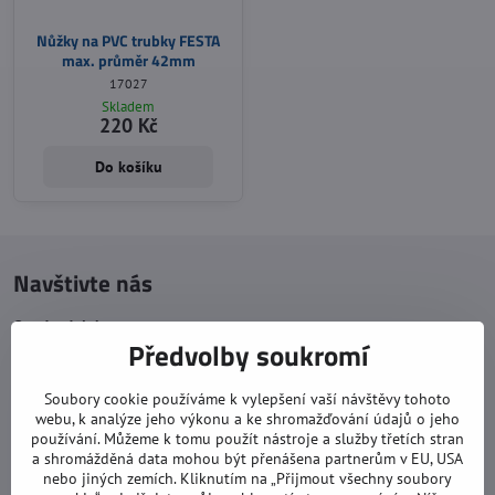
Nůžky na PVC trubky FESTA
max. průměr 42mm
17027
Skladem
220 Kč
Do košíku
Navštivte nás
Otevírací doba:
Předvolby soukromí
pondělí: 8:00 - 16:00
úterý: 8:00 - 17:00
Soubory cookie používáme k vylepšení vaší návštěvy tohoto
webu, k analýze jeho výkonu a ke shromažďování údajů o jeho
středa: 8:00 - 16:00
používání. Můžeme k tomu použít nástroje a služby třetích stran
čtvrtek: 8:00 - 17:00
a shromážděná data mohou být přenášena partnerům v EU, USA
nebo jiných zemích. Kliknutím na „Přijmout všechny soubory
pátek: 8:00 - 16:00