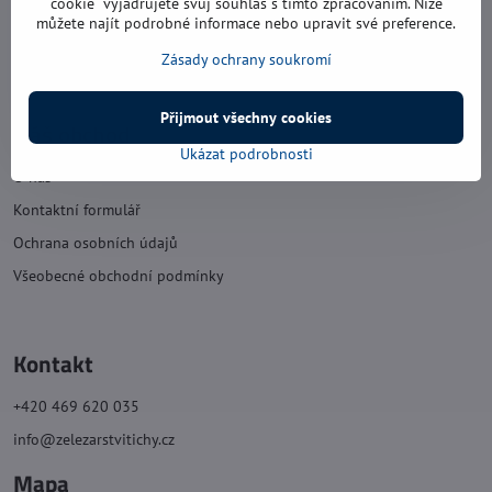
cookie“ vyjadřujete svůj souhlas s tímto zpracováním. Níže
můžete najít podrobné informace nebo upravit své preference.
sobota: 8:00 - 11:30
Zásady ochrany soukromí
neděle: zavřeno
Přijmout všechny cookies
Náš obchod
Ukázat podrobnosti
O nás
Kontaktní formulář
Ochrana osobních údajů
Všeobecné obchodní podmínky
Kontakt
+420 469 620 035
info@zelezarstvitichy.cz
Mapa