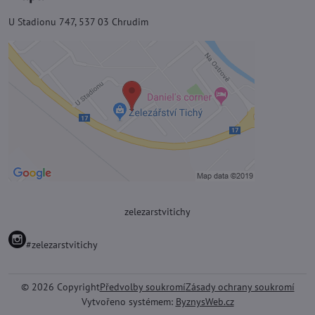
U Stadionu 747, 537 03 Chrudim
zelezarstvitichy
#zelezarstvitichy
©
2026
Copyright
Předvolby soukromí
Zásady ochrany soukromí
Vytvořeno systémem:
ByznysWeb.cz