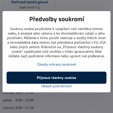
Vteřinové lepidlo gelové
Super Unick 3 g
Vyprodáno
41 Kč
Předvolby soukromí
Zobrazit
Soubory cookie používáme k vylepšení vaší návštěvy tohoto
webu, k analýze jeho výkonu a ke shromažďování údajů o jeho
používání. Můžeme k tomu použít nástroje a služby třetích stran
a shromážděná data mohou být přenášena partnerům v EU, USA
nebo jiných zemích. Kliknutím na „Přijmout všechny soubory
Navštivte nás
cookie“ vyjadřujete svůj souhlas s tímto zpracováním. Níže
můžete najít podrobné informace nebo upravit své preference.
Otevírací doba:
Zásady ochrany soukromí
pondělí: 8:00 - 16:00
úterý: 8:00 - 17:00
Přijmout všechny cookies
středa: 8:00 - 16:00
Ukázat podrobnosti
čtvrtek: 8:00 - 17:00
pátek: 8:00 - 16:00
sobota: 8:00 - 11:30