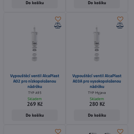
Do košíku
Do košíku
Vypouštěcí ventil AlcaPlast
Vypouštěcí ventil AlcaPlast
A02 pro nízkopoloženou
A03A pro vysokopoloženou
nádržku
nádržku
TYP A93
TYP Myjava
Skladem
Skladem
269 Kč
280 Kč
Do košíku
Do košíku