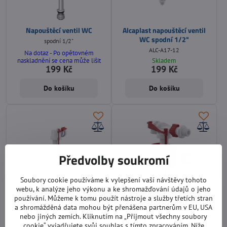
Napouštěcí ventil WC
Alcaplast napouštěcí ventil
WC spodní 1/2"
spodní 1/2"
ALC-A17-12
Na dotaz - Po opětovném
naskladnění se cena může lišit
Skladem
199 Kč
199 Kč
Do košíku
Do košíku
Předvolby soukromí
Soubory cookie používáme k vylepšení vaší návštěvy tohoto
webu, k analýze jeho výkonu a ke shromažďování údajů o jeho
používání. Můžeme k tomu použít nástroje a služby třetích stran
a shromážděná data mohou být přenášena partnerům v EU, USA
Alcaplast napouštěcí ventil
Alcaplast napouštěcí ventil
nebo jiných zemích. Kliknutím na „Přijmout všechny soubory
WC spodní 3/8"
WC boční univerzální
cookie“ vyjadřujete svůj souhlas s tímto zpracováním. Níže