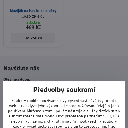
Naviják na hadici s kolečky
10.80-ZP-4-01
Skladem
469 Kč
Do košíku
Navštivte nás
Otevírací doba:
Předvolby soukromí
pondělí: 8:00 - 16:00
úterý: 8:00 - 17:00
Soubory cookie používáme k vylepšení vaší návštěvy tohoto
středa: 8:00 - 16:00
webu, k analýze jeho výkonu a ke shromažďování údajů o jeho
používání. Můžeme k tomu použít nástroje a služby třetích stran
čtvrtek: 8:00 - 17:00
a shromážděná data mohou být přenášena partnerům v EU, USA
nebo jiných zemích. Kliknutím na „Přijmout všechny soubory
pátek: 8:00 - 16:00
cookie“ vyjadřujete svůj souhlas s tímto zpracováním. Níže