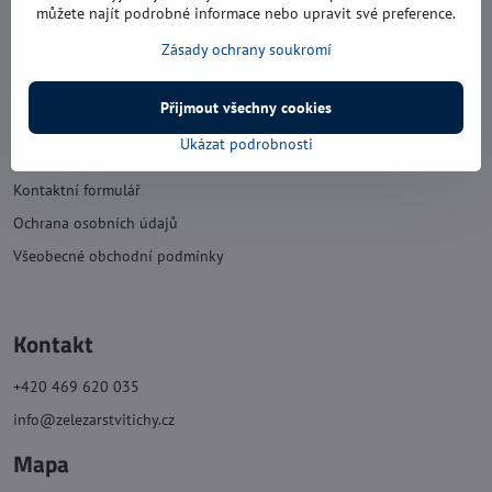
sobota: 8:00 - 11:30
můžete najít podrobné informace nebo upravit své preference.
neděle: zavřeno
Zásady ochrany soukromí
Náš obchod
Přijmout všechny cookies
Ukázat podrobnosti
O nás
Kontaktní formulář
Ochrana osobních údajů
Všeobecné obchodní podmínky
Kontakt
+420 469 620 035
info@zelezarstvitichy.cz
Mapa