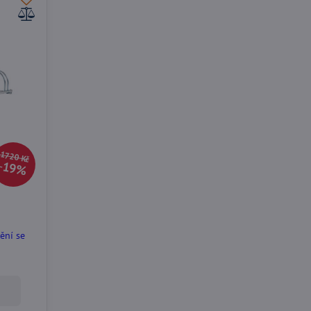
1720 Kč
19%
ění se