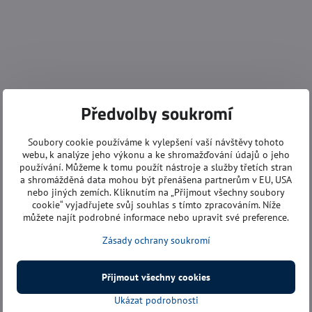
Předvolby soukromí
Soubory cookie používáme k vylepšení vaší návštěvy tohoto
webu, k analýze jeho výkonu a ke shromažďování údajů o jeho
používání. Můžeme k tomu použít nástroje a služby třetích stran
a shromážděná data mohou být přenášena partnerům v EU, USA
nebo jiných zemích. Kliknutím na „Přijmout všechny soubory
cookie“ vyjadřujete svůj souhlas s tímto zpracováním. Níže
můžete najít podrobné informace nebo upravit své preference.
Zásady ochrany soukromí
Přijmout všechny cookies
Ukázat podrobnosti