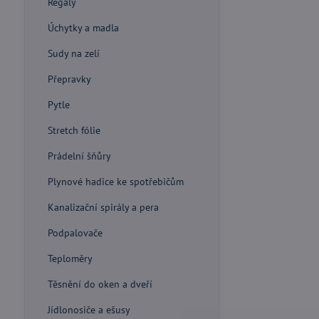
Regály
Úchytky a madla
Sudy na zelí
Přepravky
Pytle
Stretch fólie
Prádelní šňůry
Plynové hadice ke spotřebičům
Kanalizační spirály a pera
Podpalovače
Teploměry
Těsnění do oken a dveří
Jídlonosiče a ešusy