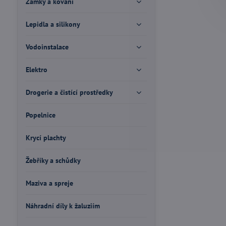
Zámky a kování
Lepidla a silikony
Vodoinstalace
Elektro
Drogerie a čistící prostředky
Popelnice
Krycí plachty
Žebříky a schůdky
Maziva a spreje
Náhradní díly k žaluziím