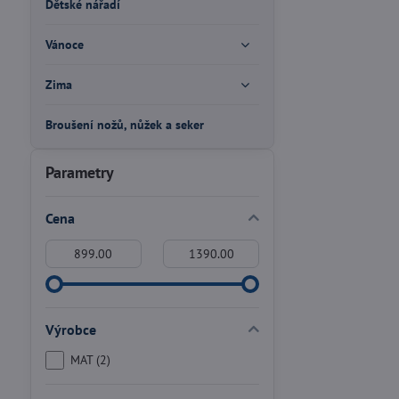
Dětské nářadí
Vánoce
Zima
Broušení nožů, nůžek a seker
Parametry
Cena
Od:
Do:
Výrobce
MAT (2)