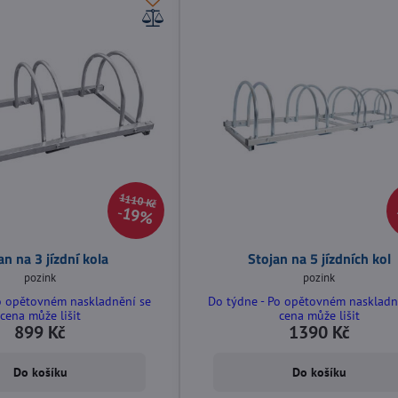
1110 Kč
19%
an na 3 jízdní kola
Stojan na 5 jízdních kol
pozink
pozink
o opětovném naskladnění se
Do týdne - Po opětovném naskladn
cena může lišit
cena může lišit
899 Kč
1390 Kč
Do košíku
Do košíku