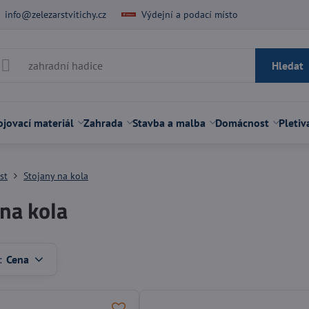
info@zelezarstvitichy.cz
Výdejní a podací místo
Hledat
jovací materiál
Zahrada
Stavba a malba
Domácnost
Pletiv
st
Stojany na kola
 na kola
:
Cena