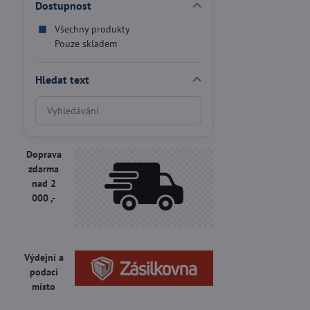
Dostupnost
Všechny produkty
Pouze skladem
Hledat text
Prohledat
výsledky
filtru
fulltextem
Doprava
zdarma
nad 2
000 ,-
Výdejní a
podací
místo