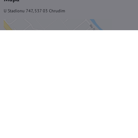
U Stadionu 747, 537 03 Chrudim
zelezarstvitichy
#zelezarstvitichy
©
2026
Copyright
Předvolby soukromí
Zásady ochrany soukromí
Vytvořeno systémem:
ByznysWeb.cz