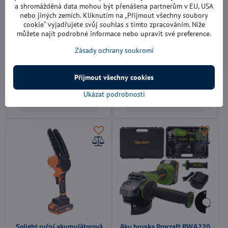
a shromážděná data mohou být přenášena partnerům v EU, USA
nebo jiných zemích. Kliknutím na „Přijmout všechny soubory
cookie“ vyjadřujete svůj souhlas s tímto zpracováním. Níže
Aku teleskopický vyžínač
Aku ruční pilka Procraft
můžete najít podrobné informace nebo upravit své preference.
Procraft PTA24 + 2x baterie a
PKA32Li
nabíječka
Kód produktu: PKA32Li
Zásady ochrany soukromí
5 ks plastových čepelí, 2 ocelové
nože a kotouč
Skladem
Skladem
Přijmout všechny cookies
1290 Kč
1690 Kč
Ukázat podrobnosti
Do košíku
Do košíku
Solight ruční akumulátorová
Aku bruska Procraft PWА220