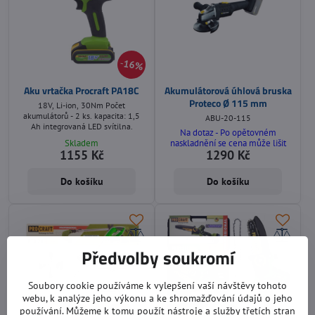
16%
Aku vrtačka Procraft PA18C
Akumulátorová úhlová bruska
Proteco Ø 115 mm
18V, Li-ion, 30Nm Počet
akumulátorů - 2 ks. kapacita: 1,5
ABU-20-115
Ah integrovaná LED svítilna.
Na dotaz - Po opětovném
Skladem
naskladnění se cena může lišit
1155 Kč
1290 Kč
Do košíku
Do košíku
Předvolby soukromí
Soubory cookie používáme k vylepšení vaší návštěvy tohoto
webu, k analýze jeho výkonu a ke shromažďování údajů o jeho
používání. Můžeme k tomu použít nástroje a služby třetích stran