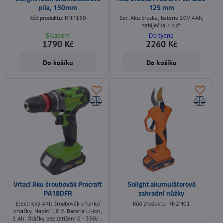
pila, 150mm
125 mm
Kód produktu: RNP150
Set: Aku bruska, baterie 20V 4Ah,
nabíječka + kufr
Skladem
Do týdne
1790 Kč
2260 Kč
Do košíku
Do košíku
Vrtací Aku šroubovák Procraft
Solight akumulátorové
PA18DFR
zahradní nůžky
Elektrický AKU šroubovák s funkcí
Kód produktu: RNZN01
vrtačky. Napětí 18 V. Baterie LI-ion,
2 Ah. Otáčky bez zatížení 0 - 350/ 0