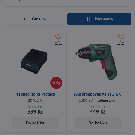
Cena
Parametry
24%
Nabíjecí zdroj Proteco
Aku šroubovák Asist 3,6 V
20 V, 2 A
1300 mAh, baterie Li-on
Skladem
Skladem
339 Kč
449 Kč
Do košíku
Do košíku