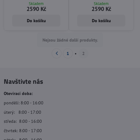
- 1200 ot./min. Průměr upínání 0,8
Skladem
Skladem
– 10 mm. Kufr + rychloupínací
2590 Kč
2590 Kč
sklíčidlo
Do košíku
Do košíku
Nejsou žádné další produkty.
1
2
Navštivte nás
Otevírací doba:
pondělí: 8:00 - 16:00
úterý: 8:00 - 17:00
středa: 8:00 - 16:00
čtvrtek: 8:00 - 17:00
pátek: 8:00 - 16:00