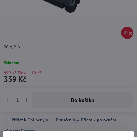
24%
20 V, 2 A
Skladem
449 Kč
Sleva
110 Kč
339 Kč
Do košíku
Přidat k Oblíbeným
Doručení
Výrobce:
Proteco