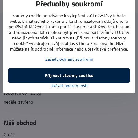
Předvolby soukromí
Soubory cookie používáme k vylepšení vaší návštěvy tohoto
webu, k analýze jeho výkonu a ke shromažďování údajů o jeho
Navštivte nás
používání. Můžeme k tomu použít nástroje a služby třetích stran
a shromážděná data mohou být přenášena partnerům v EU, USA
Otevírací doba:
nebo jiných zemích. Kliknutím na „Přijmout všechny soubory
cookie“ vyjadřujete svůj souhlas s tímto zpracováním. Níže
pondělí: 8:00 - 16:00
můžete najít podrobné informace nebo upravit své preference.
úterý: 8:00 - 17:00
Zásady ochrany soukromí
středa: 8:00 - 16:00
čtvrtek: 8:00 - 17:00
Přijmout všechny cookies
pátek: 8:00 - 16:00
Ukázat podrobnosti
sobota: 8:00 - 11:30
neděle: zavřeno
Náš obchod
O nás