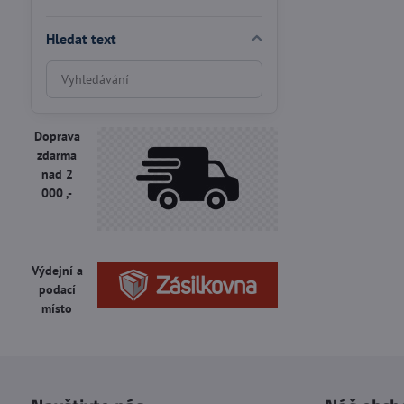
Hledat text
Prohledat
výsledky
filtru
fulltextem
Doprava
zdarma
nad 2
000 ,-
Výdejní a
podací
místo