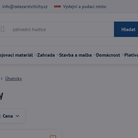
info@zelezarstvitichy.cz
Výdejní a podací místo
Hledat
jovací materiál
Zahrada
Stavba a malba
Domácnost
Pletiv
Úhelníky
y
:
Cena