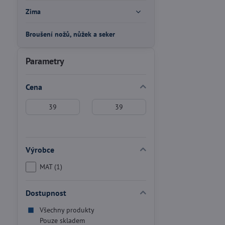
Zima
Broušení nožů, nůžek a seker
Parametry
Cena
Od:
Do:
Výrobce
MAT (1)
Dostupnost
Všechny produkty
Pouze skladem