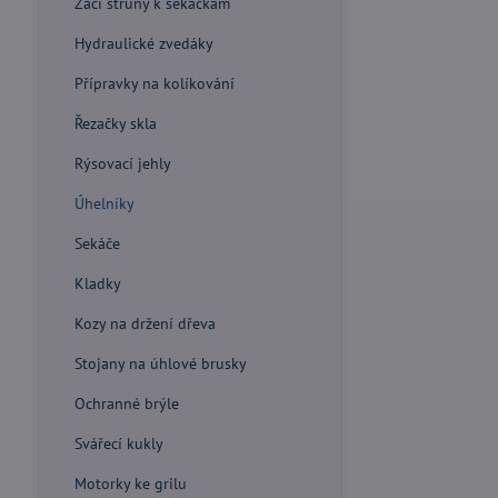
Žací struny k sekačkám
Hydraulické zvedáky
Přípravky na kolíkování
Řezačky skla
Rýsovací jehly
Úhelníky
Sekáče
Kladky
Kozy na držení dřeva
Stojany na úhlové brusky
Ochranné brýle
Svářecí kukly
Motorky ke grilu