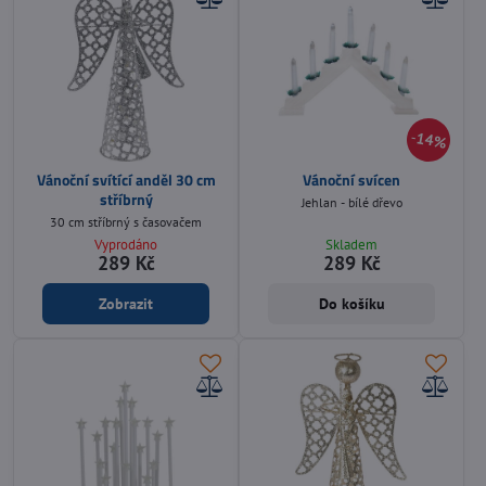
14%
Vánoční svítící anděl 30 cm
Vánoční svícen
stříbrný
Jehlan - bílé dřevo
30 cm stříbrný s časovačem
Vyprodáno
Skladem
289 Kč
289 Kč
Zobrazit
Do košíku