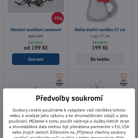
20%
Vánoční osvětlení venkovní
Kočka dveřní zarážka 27 cm
teplá bílá
1 kg / 27 cm
Skladem
Skladem
od 199 Kč
199 Kč
Zobrazit
Do košíku
Předvolby soukromí
Soubory cookie používáme k vylepšení vaší návštěvy tohoto
webu, k analýze jeho výkonu a ke shromažďování údajů o jeho
používání. Můžeme k tomu použít nástroje a služby třetích stran
a shromážděná data mohou být přenášena partnerům v EU, USA
nebo jiných zemích. Kliknutím na „Přijmout všechny soubory
Vánoční svícen
Vánoční svítící stromek černý
cookie“ vyjadřujete svůj souhlas s tímto zpracováním. Níže