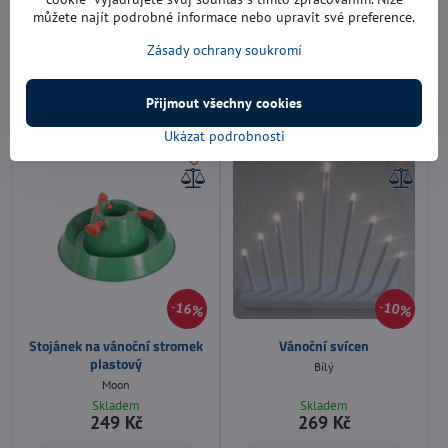
40 cm 32 LED
Jehlan - přírodní dřevo
můžete najít podrobné informace nebo upravit své preference.
na 3x tužkovou baterii AA
Skladem
Skladem
Zásady ochrany soukromí
239 Kč
249 Kč
Do košíku
Do košíku
Přijmout všechny cookies
Ukázat podrobnosti
16%
10%
Stojánek na vánoční stromek
Vánoční svícen
plastový
Bílý
Moon
Skladem
Skladem
249 Kč
269 Kč