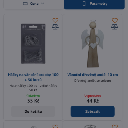
Cena
Parametry
Háčky na vánoční ozdoby 100
Vánoční dřevěný anděl 10 cm
+ 50 kusů
Dřevěný anděl se srdcem
Malé háčky 100 ks - velké háčky
50 ks
Skladem
Vyprodáno
35 Kč
44 Kč
Do košíku
Zobrazit