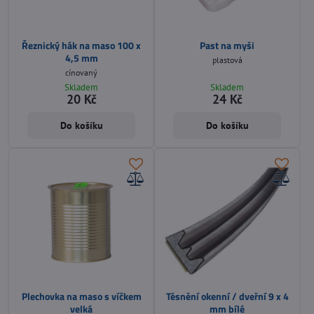
Řeznický hák na maso 100 x
Past na myši
4,5 mm
plastová
cínovaný
Skladem
Skladem
20 Kč
24 Kč
Do košíku
Do košíku
Plechovka na maso s víčkem
Těsnění okenní / dveřní 9 x 4
velká
mm bílé