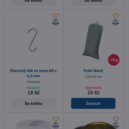
Do košíku
Do košíku
20%
Řeznický hák na maso 80 x
Pytel tkaný
4,0 mm
120x56 cm
cínovaný
Skladem
Vyprodáno
18 Kč
20 Kč
Do košíku
Zobrazit