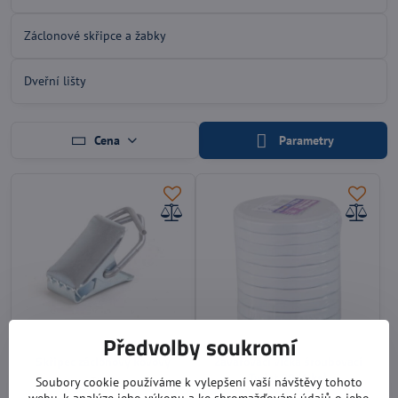
Záclonové skřipce a žabky
Dveřní lišty
Cena
Parametry
Předvolby soukromí
Skřipec záclonový kovový
Zavařovací víčka šroubovací
Twist 89 (1 ks)
T162
Soubory cookie používáme k vylepšení vaší návštěvy tohoto
na maso a zeleninu