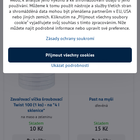
webu, k analýze jeho výkonu a ke shromažďování údajů o jeho
používání. Můžeme k tomu použít nástroje a služby třetích stran
Skladem
Skladem
6,30 Kč
8 Kč
a shromážděná data mohou být přenášena partnerům v EU, USA
nebo jiných zemích. Kliknutím na „Přijmout všechny soubory
cookie“ vyjadřujete svůj souhlas s tímto zpracováním. Níže
Do košíku
Do košíku
můžete najít podrobné informace nebo upravit své preference.
Zásady ochrany soukromí
Přijmout všechny cookies
Ukázat podrobnosti
Zavařovací víčka šroubovací
Past na myši
Twist 100 (1 ks) - na "4 l
dřevěná
sklenice"
na maso a zeleninu
Skladem
Skladem
10 Kč
15 Kč