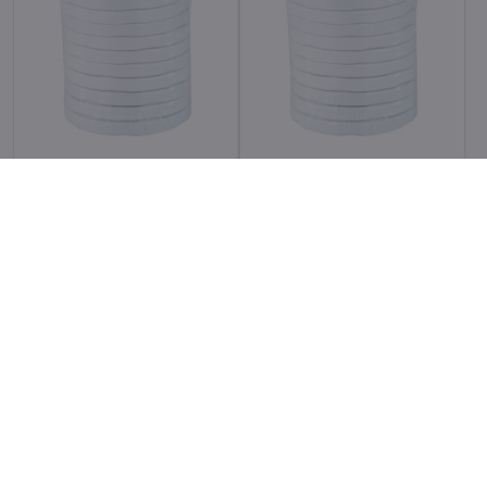
Zavařovací víčka šroubovací
Zavařovací víčka šroubovací
Twist 66 (10 ks)
Twist 53 (10 ks) - na výživu
na maso a zeleninu
na maso a zeleninu
Skladem
Skladem
32 Kč
32 Kč
Do košíku
Do košíku