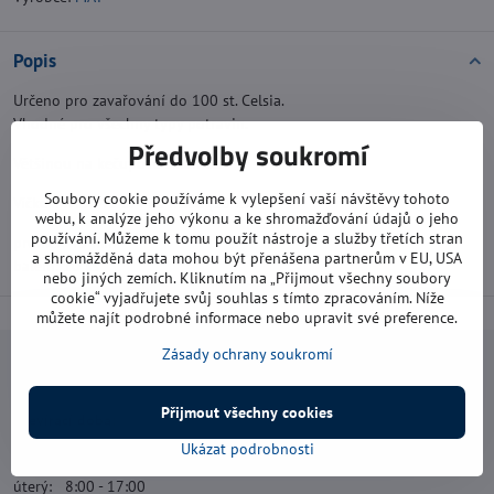
Popis
Určeno pro zavařování do 100 st. Celsia.
Vhodné pro všechny typy potravin.
Předvolby soukromí
Většinou na kečupové sklenice.
Soubory cookie používáme k vylepšení vaší návštěvy tohoto
Víčko TWIST 43 BÍ i na maso (10 ks).
webu, k analýze jeho výkonu a ke shromažďování údajů o jeho
používání. Můžeme k tomu použít nástroje a služby třetích stran
průměr: 43 mm
a shromážděná data mohou být přenášena partnerům v EU, USA
balení: 10 ks
nebo jiných zemích. Kliknutím na „Přijmout všechny soubory
cookie“ vyjadřujete svůj souhlas s tímto zpracováním. Níže
můžete najít podrobné informace nebo upravit své preference.
Zásady ochrany soukromí
Navštivte nás
Přijmout všechny cookies
Otevírací doba:
Ukázat podrobnosti
pondělí: 8:00 - 16:00
úterý: 8:00 - 17:00