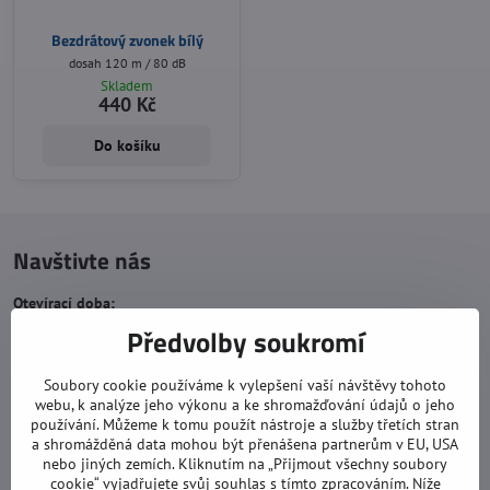
Bezdrátový zvonek bílý
dosah 120 m / 80 dB
Skladem
440 Kč
Do košíku
Navštivte nás
Otevírací doba:
Předvolby soukromí
pondělí: 8:00 - 16:00
úterý: 8:00 - 17:00
Soubory cookie používáme k vylepšení vaší návštěvy tohoto
středa: 8:00 - 16:00
webu, k analýze jeho výkonu a ke shromažďování údajů o jeho
používání. Můžeme k tomu použít nástroje a služby třetích stran
čtvrtek: 8:00 - 17:00
a shromážděná data mohou být přenášena partnerům v EU, USA
nebo jiných zemích. Kliknutím na „Přijmout všechny soubory
pátek: 8:00 - 16:00
cookie“ vyjadřujete svůj souhlas s tímto zpracováním. Níže