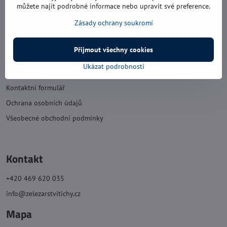
sobota: 8:00 - 11:30
můžete najít podrobné informace nebo upravit své preference.
neděle: zavřeno
Zásady ochrany soukromí
Náš obchod
Přijmout všechny cookies
Ukázat podrobnosti
O nás
Kontaktní formulář
Ochrana osobních údajů
Všeobecné obchodní podmínky
Kontakt
+420 469 620 035
info@zelezarstvitichy.cz
Mapa