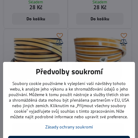
Skladem
Skladem
28 Kč
28 Kč
Do košíku
Do košíku
Předvolby soukromí
Soubory cookie používáme k vylepšení vaší návštěvy tohoto
webu, k analýze jeho výkonu a ke shromažďování údajů o jeho
Těsnění okenní / dveřní 12 x
Těsnění okenní / dveřní 14 x
používání. Můžeme k tomu použít nástroje a služby třetích stran
10 mm černé
12 mm bílé
a shromážděná data mohou být přenášena partnerům v EU, USA
nebo jiných zemích. Kliknutím na „Přijmout všechny soubory
cena uvedena za 1 metr
cena uvedena za 1 metr
cookie“ vyjadřujete svůj souhlas s tímto zpracováním. Níže
Skladem
Skladem
můžete najít podrobné informace nebo upravit své preference.
36 Kč
45 Kč
Zásady ochrany soukromí
Do košíku
Do košíku