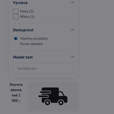
Výrobce
Festa (2)
Mikov (1)
Dostupnost
Všechny produkty
Pouze skladem
Hledat text
Prohledat
výsledky
filtru
fulltextem
Doprava
zdarma
nad 2
000 ,-