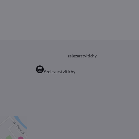
zelezarstvitichy
#zelezarstvitichy