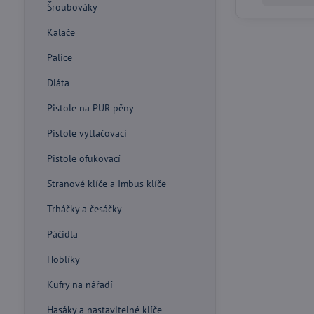
Šroubováky
Kalače
Palice
Dláta
Pistole na PUR pěny
Pistole vytlačovací
Pistole ofukovací
Stranové klíče a Imbus klíče
Trháčky a česáčky
Páčidla
Hoblíky
Kufry na nářadí
Hasáky a nastavitelné klíče