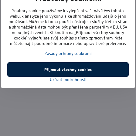
Soubory cookie používáme k vylepšení vaší návštěvy tohoto
webu, k analýze jeho výkonu a ke shromažďování údajů o jeho
používání. Můžeme k tomu použít nástroje a služby třetích stran
a shromážděná data mohou být přenášena partnerům v EU, USA
nebo jiných zemích. Kliknutím na „Přijmout všechny soubory
cookie“ vyjadřujete svůj souhlas s tímto zpracováním. Níže
můžete najít podrobné informace nebo upravit své preference.
Zásady ochrany soukromí
Přijmout všechny cookies
Ukázat podrobnosti