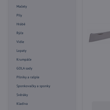
Mačety
Pily
Hrábě
Rýče
Vidle
Lopaty
Krumpáče
GOLA sady
Pilníky a rašple
Sponkovačky a sponky
Svěráky
Kladiva