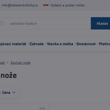
info@zelezarstvitichy.cz
Výdejní a podací místo
Hledat
jovací materiál
Zahrada
Stavba a malba
Domácnost
Pletiv
řadí
Zavírací nože
 nože
:
Cena