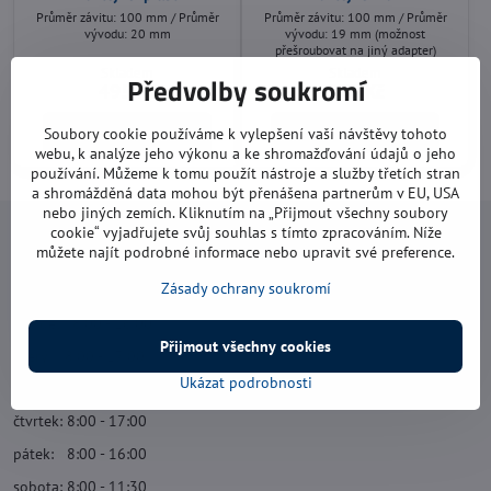
Průměr závitu: 100 mm / Průměr
Průměr závitu: 100 mm / Průměr
vývodu: 20 mm
vývodu: 19 mm (možnost
přešroubovat na jiný adapter)
Skladem
Skladem
Předvolby soukromí
495 Kč
575 Kč
Do košíku
Do košíku
Soubory cookie používáme k vylepšení vaší návštěvy tohoto
webu, k analýze jeho výkonu a ke shromažďování údajů o jeho
používání. Můžeme k tomu použít nástroje a služby třetích stran
a shromážděná data mohou být přenášena partnerům v EU, USA
nebo jiných zemích. Kliknutím na „Přijmout všechny soubory
cookie“ vyjadřujete svůj souhlas s tímto zpracováním. Níže
Navštivte nás
můžete najít podrobné informace nebo upravit své preference.
Zásady ochrany soukromí
Otevírací doba:
pondělí: 8:00 - 16:00
Přijmout všechny cookies
úterý: 8:00 - 17:00
Ukázat podrobnosti
středa: 8:00 - 16:00
čtvrtek: 8:00 - 17:00
pátek: 8:00 - 16:00
sobota: 8:00 - 11:30