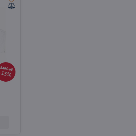
3490 Kč
15%