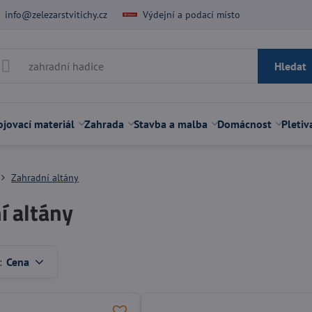
info@zelezarstvitichy.cz
Výdejní a podací místo
Hledat
jovací materiál
Zahrada
Stavba a malba
Domácnost
Pletiv
Zahradní altány
í altány
:
Cena