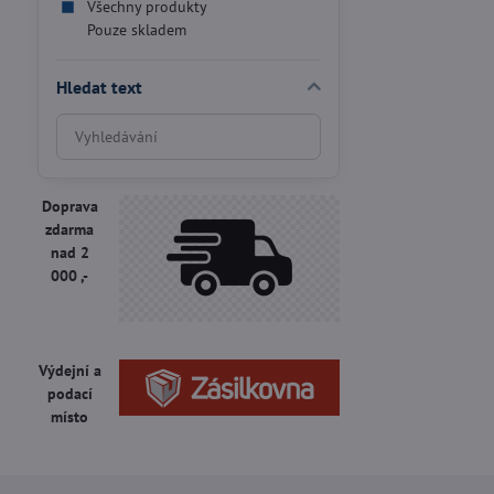
Všechny produkty
Pouze skladem
Hledat text
Prohledat
výsledky
filtru
fulltextem
Doprava
zdarma
nad 2
000 ,-
Výdejní a
podací
místo