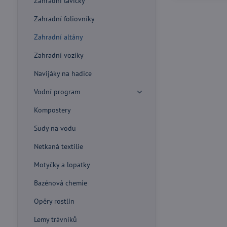
Zahradní lavičky
Zahradní foliovníky
Zahradní altány
Zahradní vozíky
Navijáky na hadice
Vodní program
Kompostery
Sudy na vodu
Netkaná textilie
Motyčky a lopatky
Bazénová chemie
Opěry rostlin
Lemy trávníků