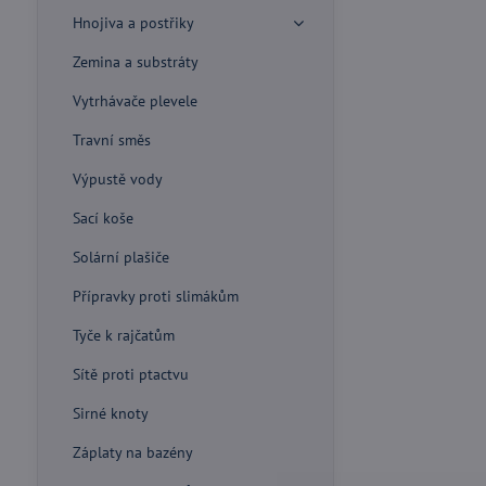
Hnojiva a postřiky
Zemina a substráty
Vytrhávače plevele
Travní směs
Výpustě vody
Sací koše
Solární plašiče
Přípravky proti slimákům
Tyče k rajčatům
Sítě proti ptactvu
Sirné knoty
Záplaty na bazény