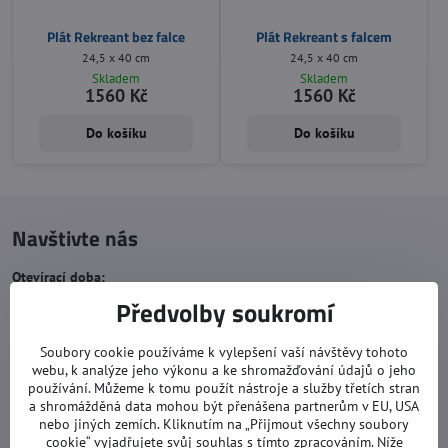
Plát Rekreant bez falce
Plát Rekreant s falcem
24,5 x 40 cm
24,5 x 40 cm
Skladem
Skladem
1560 Kč
1560 Kč
Do košíku
Do košíku
Navštivte nás
Otevírací doba:
Předvolby soukromí
pondělí: 8:00 - 16:00
úterý: 8:00 - 17:00
Soubory cookie používáme k vylepšení vaší návštěvy tohoto
středa: 8:00 - 16:00
webu, k analýze jeho výkonu a ke shromažďování údajů o jeho
používání. Můžeme k tomu použít nástroje a služby třetích stran
čtvrtek: 8:00 - 17:00
a shromážděná data mohou být přenášena partnerům v EU, USA
nebo jiných zemích. Kliknutím na „Přijmout všechny soubory
pátek: 8:00 - 16:00
cookie“ vyjadřujete svůj souhlas s tímto zpracováním. Níže