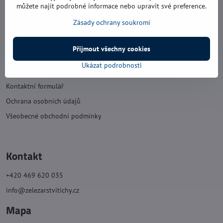
sobota: 8:00 - 11:30
můžete najít podrobné informace nebo upravit své preference.
neděle: zavřeno
Zásady ochrany soukromí
Náš obchod
Přijmout všechny cookies
Ukázat podrobnosti
O nás
Kontaktní formulář
Ochrana osobních údajů
Všeobecné obchodní podmínky
Kontakt
+420 469 620 035
info@zelezarstvitichy.cz
Mapa