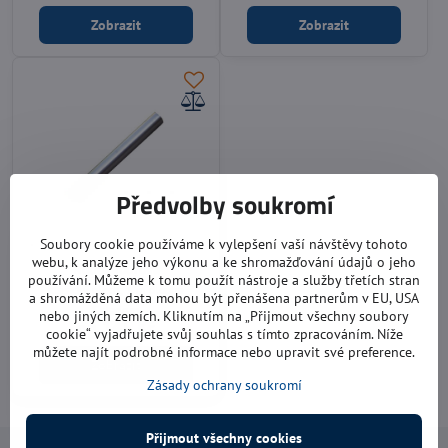
Zobrazit
Zobrazit
Předvolby soukromí
Soubory cookie používáme k vylepšení vaší návštěvy tohoto
webu, k analýze jeho výkonu a ke shromažďování údajů o jeho
Roura kouřová
používání. Můžeme k tomu použít nástroje a služby třetích stran
klasický plech, 1 m dlouhá
a shromážděná data mohou být přenášena partnerům v EU, USA
Skladem
nebo jiných zemích. Kliknutím na „Přijmout všechny soubory
od 145 Kč
cookie“ vyjadřujete svůj souhlas s tímto zpracováním. Níže
můžete najít podrobné informace nebo upravit své preference.
Zobrazit
Zásady ochrany soukromí
Přijmout všechny cookies