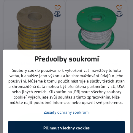
Předvolby soukromí
Těsnící šňůra samolepící
Těsnící šňůra 10x10 mm
12x4 mm
cena je uvedena za 1 metr
Soubory cookie používáme k vylepšení vaší návštěvy tohoto
cena je uvedena za 1 metr
webu, k analýze jeho výkonu a ke shromažďování údajů o jeho
používání. Můžeme k tomu použít nástroje a služby třetích stran
Skladem
Skladem
34 Kč
42 Kč
a shromážděná data mohou být přenášena partnerům v EU, USA
nebo jiných zemích. Kliknutím na „Přijmout všechny soubory
cookie“ vyjadřujete svůj souhlas s tímto zpracováním. Níže
Zobrazit
Zobrazit
můžete najít podrobné informace nebo upravit své preference.
Zásady ochrany soukromí
Přijmout všechny cookies