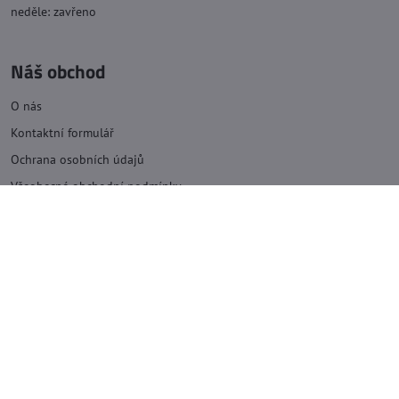
neděle: zavřeno
Náš obchod
O nás
Kontaktní formulář
Ochrana osobních údajů
Všeobecné obchodní podmínky
Kontakt
+420 469 620 035
info@zelezarstvitichy.cz
Mapa
U Stadionu 747, 537 03 Chrudim