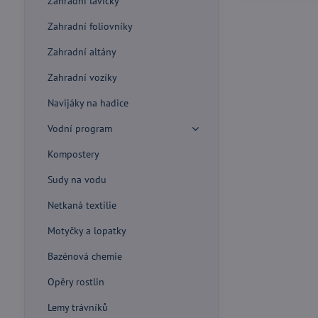
Zahradní lavičky
Zahradní foliovníky
Zahradní altány
Zahradní vozíky
Navijáky na hadice
Vodní program
Kompostery
Sudy na vodu
Netkaná textilie
Motyčky a lopatky
Bazénová chemie
Opěry rostlin
Lemy trávníků