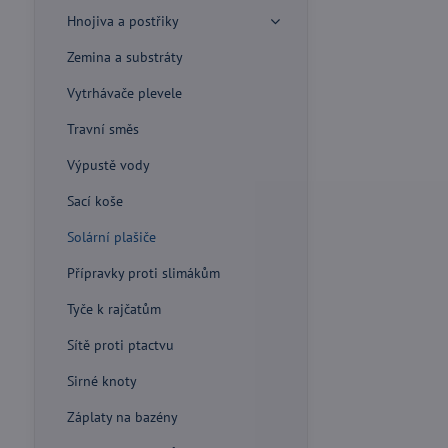
Hnojiva a postřiky
Zemina a substráty
Vytrhávače plevele
Travní směs
Výpustě vody
Sací koše
Solární plašiče
Přípravky proti slimákům
Tyče k rajčatům
Sítě proti ptactvu
Sirné knoty
Záplaty na bazény