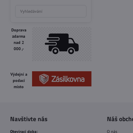
Prohledat
výsledky
filtru
fulltextem
Doprava
zdarma
nad 2
000 ,-
Výdejní a
podací
místo
Navštivte nás
Náš obch
Otevírací doba:
O nás