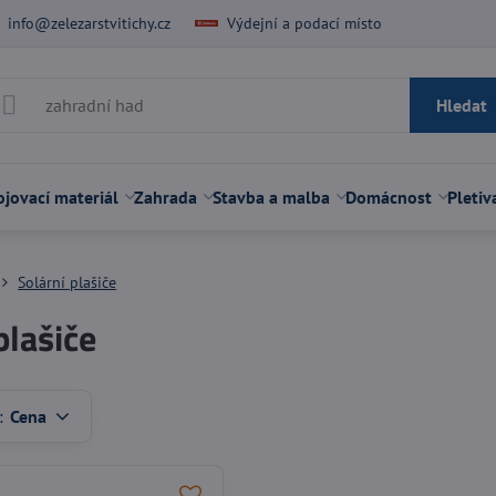
info@zelezarstvitichy.cz
Výdejní a podací místo
Hledat
jovací materiál
Zahrada
Stavba a malba
Domácnost
Pletiv
Solární plašiče
plašiče
:
Cena