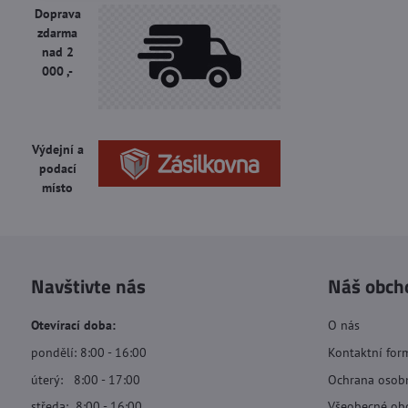
fulltextem
Doprava
zdarma
nad 2
000 ,-
Výdejní a
podací
místo
Navštivte nás
Náš obch
Otevírací doba:
O nás
pondělí: 8:00 - 16:00
Kontaktní for
úterý: 8:00 - 17:00
Ochrana osob
středa: 8:00 - 16:00
Všeobecné ob