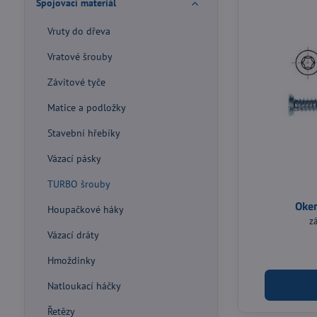
Spojovací materiál
Vruty do dřeva
Vratové šrouby
Závitové tyče
Matice a podložky
Stavební hřebíky
Vázací pásky
TURBO šrouby
Oke
Houpačkové háky
z
Vázací dráty
Hmoždinky
Natloukací háčky
Řetězy