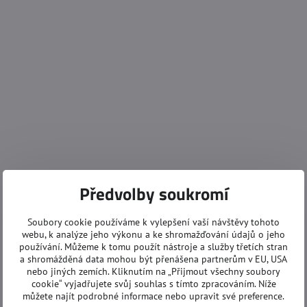
Předvolby soukromí
Soubory cookie používáme k vylepšení vaší návštěvy tohoto
webu, k analýze jeho výkonu a ke shromažďování údajů o jeho
používání. Můžeme k tomu použít nástroje a služby třetích stran
a shromážděná data mohou být přenášena partnerům v EU, USA
nebo jiných zemích. Kliknutím na „Přijmout všechny soubory
cookie“ vyjadřujete svůj souhlas s tímto zpracováním. Níže
můžete najít podrobné informace nebo upravit své preference.