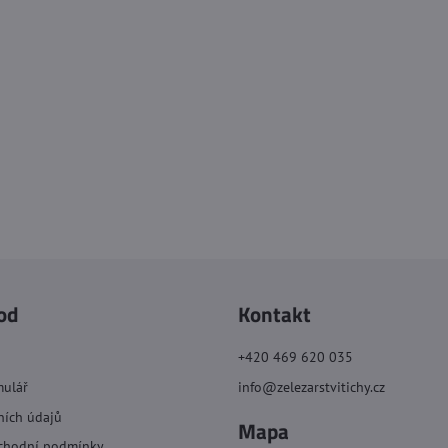
od
Kontakt
+420 469 620 035
mulář
info@zelezarstvitichy.cz
ních údajů
Mapa
chodní podmínky