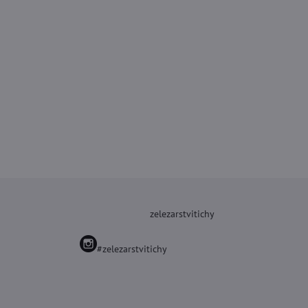
zelezarstvitichy
#zelezarstvitichy