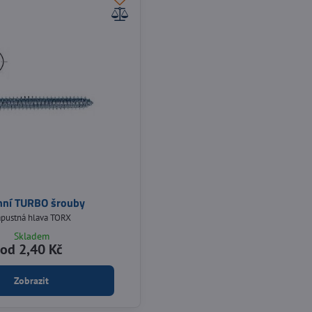
nní TURBO šrouby
ápustná hlava TORX
Skladem
od 2,40 Kč
Zobrazit