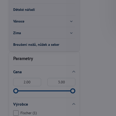
Dětské nářadí
Vánoce
Zima
Broušení nožů, nůžek a seker
Parametry
Cena
Od:
Do:
Výrobce
Fischer (1)