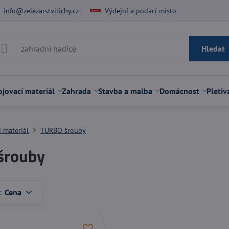
info@zelezarstvitichy.cz
Výdejní a podací místo
Hledat
jovací materiál
Zahrada
Stavba a malba
Domácnost
Pletiv
 materiál
TURBO šrouby
šrouby
:
Cena