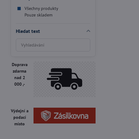
Všechny produkty
Pouze skladem
Hledat text
Prohledat
výsledky
filtru
fulltextem
Doprava
zdarma
nad 2
000 ,-
Výdejní a
podací
místo