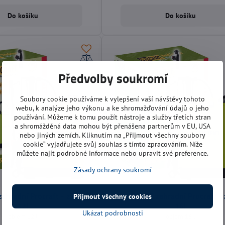
Do košíku
Do košíku
Předvolby soukromí
Soubory cookie používáme k vylepšení vaší návštěvy tohoto
webu, k analýze jeho výkonu a ke shromažďování údajů o jeho
používání. Můžeme k tomu použít nástroje a služby třetích stran
a shromážděná data mohou být přenášena partnerům v EU, USA
nebo jiných zemích. Kliknutím na „Přijmout všechny soubory
cookie“ vyjadřujete svůj souhlas s tímto zpracováním. Níže
můžete najít podrobné informace nebo upravit své preference.
Zásady ochrany soukromí
zahradní Procraft - zádový
Postřikovač zahradní Procraft -
Přijmout všechny cookies
12l
16l
Ukázat podrobnosti
objem 12 l
objem 16 l