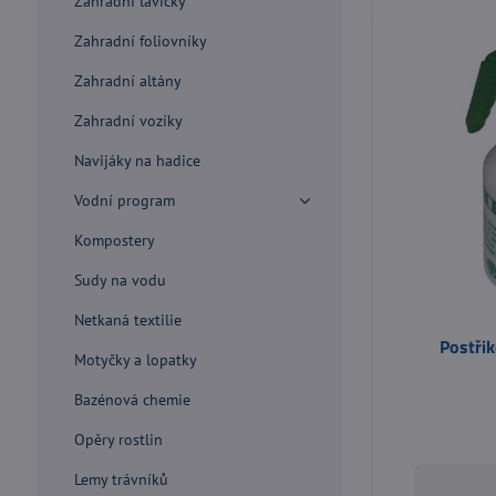
Zahradní lavičky
Zahradní foliovníky
Zahradní altány
Zahradní vozíky
Navijáky na hadice
Vodní program
Kompostery
Sudy na vodu
Netkaná textilie
Postřik
Motyčky a lopatky
Bazénová chemie
Opěry rostlin
Lemy trávníků