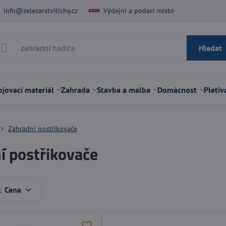
info@zelezarstvitichy.cz
Výdejní a podací místo
Hledat
jovací materiál
Zahrada
Stavba a malba
Domácnost
Pletiv
Zahradní postřikovače
í postřikovače
:
Cena