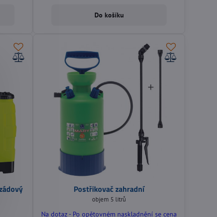
Do košíku
 zádový
Postřikovač zahradní
objem 5 litrů
Na dotaz - Po opětovném naskladnění se cena