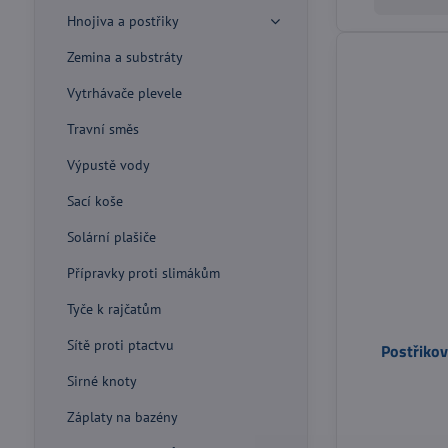
Hnojiva a postřiky
Zemina a substráty
Vytrhávače plevele
Travní směs
Výpustě vody
Sací koše
Solární plašiče
Přípravky proti slimákům
Tyče k rajčatům
Sítě proti ptactvu
Postřikov
Sirné knoty
Záplaty na bazény