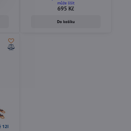
může lišit
695 Kč
Do košíku
ý 12l