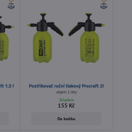
t 1,5 l
Postřikovač ruční tlakový Procraft 2l
objem 2 litry
Skladem
155 Kč
Do košíku