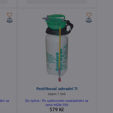
Postřikovač zahradní 7l
objem 7 litrů
ění se
Do týdne - Po opětovném naskladnění se
cena může lišit
579 Kč