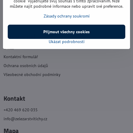
cookie“ vyjadřujete svůj souhlas s tímto zpracováním. Níže
můžete najít podrobné informace nebo upravit své preference.
sobota: 8:00 - 11:30
Zásady ochrany soukromí
neděle: zavřeno
Přijmout všechny cookies
Náš obchod
Ukázat podrobnosti
O nás
Kontaktní formulář
Ochrana osobních údajů
Všeobecné obchodní podmínky
Kontakt
+420 469 620 035
info@zelezarstvitichy.cz
Mapa