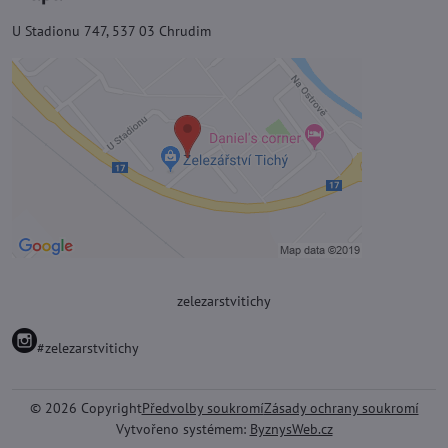
U Stadionu 747, 537 03 Chrudim
zelezarstvitichy
#zelezarstvitichy
©
2026
Copyright
Předvolby soukromí
Zásady ochrany soukromí
Vytvořeno systémem:
ByznysWeb.cz