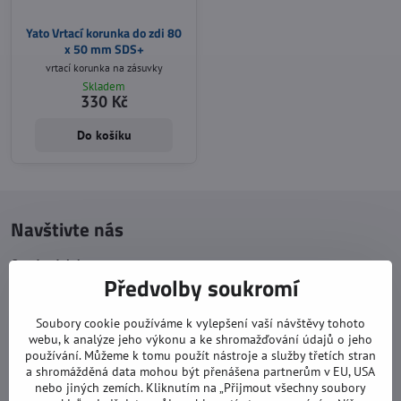
Yato Vrtací korunka do zdi 80
x 50 mm SDS+
vrtací korunka na zásuvky
Skladem
330 Kč
Do košíku
Navštivte nás
Otevírací doba:
Předvolby soukromí
pondělí: 8:00 - 16:00
úterý: 8:00 - 17:00
Soubory cookie používáme k vylepšení vaší návštěvy tohoto
webu, k analýze jeho výkonu a ke shromažďování údajů o jeho
středa: 8:00 - 16:00
používání. Můžeme k tomu použít nástroje a služby třetích stran
čtvrtek: 8:00 - 17:00
a shromážděná data mohou být přenášena partnerům v EU, USA
nebo jiných zemích. Kliknutím na „Přijmout všechny soubory
pátek: 8:00 - 16:00