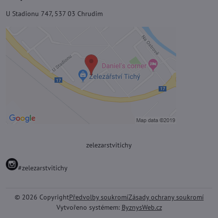
U Stadionu 747, 537 03 Chrudim
zelezarstvitichy
#zelezarstvitichy
©
2026
Copyright
Předvolby soukromí
Zásady ochrany soukromí
Vytvořeno systémem:
ByznysWeb.cz