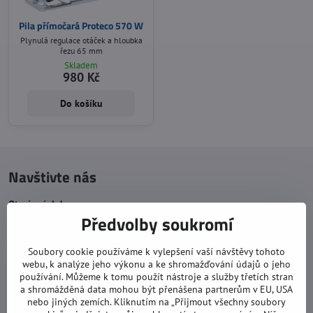
Pila přímočará Proteco 570 W
Plynulá regulace otáček a hloubka
řezu 65 mm
Skladem
980 Kč
Do košíku
Navštivte nás
Otevírací doba:
Předvolby soukromí
pondělí: 8:00 - 16:00
úterý: 8:00 - 17:00
Soubory cookie používáme k vylepšení vaší návštěvy tohoto
webu, k analýze jeho výkonu a ke shromažďování údajů o jeho
středa: 8:00 - 16:00
používání. Můžeme k tomu použít nástroje a služby třetích stran
čtvrtek: 8:00 - 17:00
a shromážděná data mohou být přenášena partnerům v EU, USA
nebo jiných zemích. Kliknutím na „Přijmout všechny soubory
pátek: 8:00 - 16:00