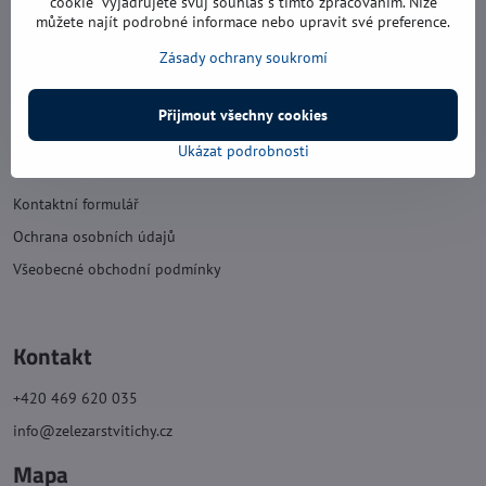
cookie“ vyjadřujete svůj souhlas s tímto zpracováním. Níže
můžete najít podrobné informace nebo upravit své preference.
sobota: 8:00 - 11:30
neděle: zavřeno
Zásady ochrany soukromí
Přijmout všechny cookies
Náš obchod
Ukázat podrobnosti
O nás
Kontaktní formulář
Ochrana osobních údajů
Všeobecné obchodní podmínky
Kontakt
+420 469 620 035
info@zelezarstvitichy.cz
Mapa