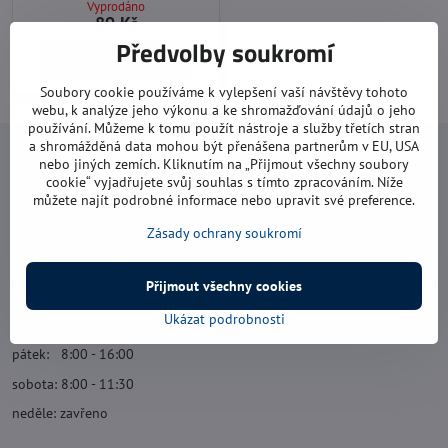
Vyprodáno
89 Kč
Předvolby soukromí
Zobrazit
Soubory cookie používáme k vylepšení vaší návštěvy tohoto
webu, k analýze jeho výkonu a ke shromažďování údajů o jeho
používání. Můžeme k tomu použít nástroje a služby třetích stran
a shromážděná data mohou být přenášena partnerům v EU, USA
Navštivte nás
nebo jiných zemích. Kliknutím na „Přijmout všechny soubory
cookie“ vyjadřujete svůj souhlas s tímto zpracováním. Níže
můžete najít podrobné informace nebo upravit své preference.
Otevírací doba:
Zásady ochrany soukromí
pondělí: 8:00 - 16:00
úterý: 8:00 - 17:00
Přijmout všechny cookies
středa: 8:00 - 16:00
Ukázat podrobnosti
čtvrtek: 8:00 - 17:00
pátek: 8:00 - 16:00
sobota: 8:00 - 11:30
neděle: zavřeno