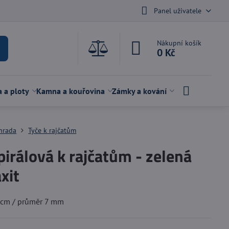
Panel uživatele
Nákupní košík
0 Kč
a a ploty
Kamna a kouřovina
Zámky a kování
hrada
Tyče k rajčatům
pirálová k rajčatům - zelená
xit
 cm / průměr 7 mm