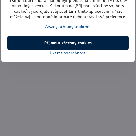
a shromážděná data mohou být přenášena partnerům v EU, USA
nebo jiných zemích. Kliknutím na „Přijmout všechny soubory
cookie“ vyjadřujete svůj souhlas s tímto zpracováním. Níže
můžete najít podrobné informace nebo upravit své preference.
Zásady ochrany soukromí
Přijmout všechny cookies
Ukázat podrobnosti