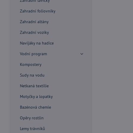
Zahradní lavičky
Zahradní foliovníky
Zahradní altány
Zahradní vozíky
Navijáky na hadice
Vodní program
Kompostery
Sudy na vodu
Netkaná textilie
Motyčky a lopatky
Bazénová chemie
Opěry rostlin
Lemy trávníků