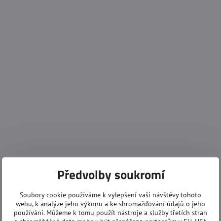
Předvolby soukromí
Soubory cookie používáme k vylepšení vaší návštěvy tohoto
webu, k analýze jeho výkonu a ke shromažďování údajů o jeho
používání. Můžeme k tomu použít nástroje a služby třetích stran