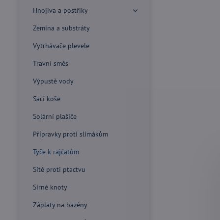
Hnojiva a postřiky
Zemina a substráty
Vytrhávače plevele
Travní směs
Výpustě vody
Sací koše
Solární plašiče
Přípravky proti slimákům
Tyče k rajčatům
Sítě proti ptactvu
Sirné knoty
Záplaty na bazény