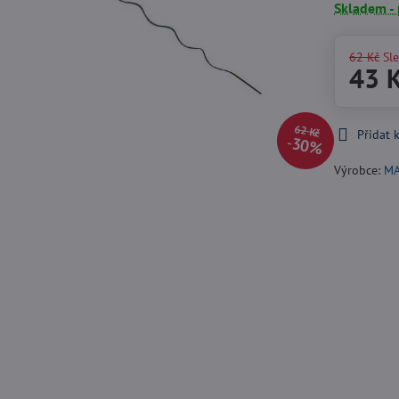
Skladem -
62 Kč
Sl
43 
62 Kč
Přidat 
30%
Výrobce:
M