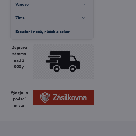
Vánoce
Zima
Broušení nožů, nůžek a seker
Doprava
zdarma
nad 2
000 ,-
Výdejní a
podací
místo