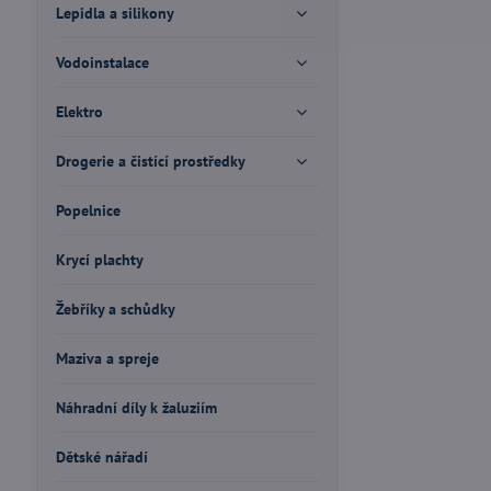
Lepidla a silikony
Vodoinstalace
Elektro
Drogerie a čistící prostředky
Popelnice
Krycí plachty
Žebříky a schůdky
Maziva a spreje
Náhradní díly k žaluziím
Dětské nářadí