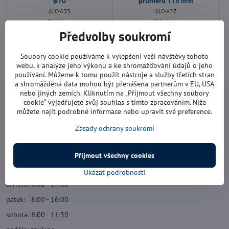
Ø70
průměru 115 mm
ALC-A33
ALC-A37
Skladem
Skladem
80 Kč
339 Kč
Předvolby soukromí
Do košíku
Do košíku
Soubory cookie používáme k vylepšení vaší návštěvy tohoto
webu, k analýze jeho výkonu a ke shromažďování údajů o jeho
používání. Můžeme k tomu použít nástroje a služby třetích stran
a shromážděná data mohou být přenášena partnerům v EU, USA
nebo jiných zemích. Kliknutím na „Přijmout všechny soubory
Navštivte nás
cookie“ vyjadřujete svůj souhlas s tímto zpracováním. Níže
můžete najít podrobné informace nebo upravit své preference.
Otevírací doba:
Zásady ochrany soukromí
pondělí: 8:00 - 16:00
úterý: 8:00 - 17:00
Přijmout všechny cookies
středa: 8:00 - 16:00
Ukázat podrobnosti
čtvrtek: 8:00 - 17:00
pátek: 8:00 - 16:00
sobota: 8:00 - 11:30