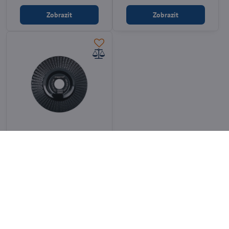
Zobrazit
Zobrazit
Rašplový kotouč plochý FESTA
jemný 125x22.2mm
21805
Skladem
189 Kč
Do košíku