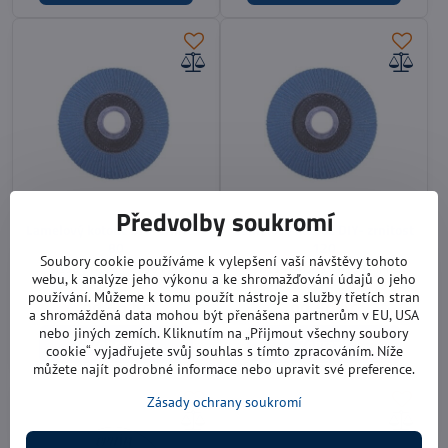
Předvolby soukromí
Lamelový kotouč DIY- zrnitost
Lamelový kotouč DIY- zrnitost
80
120
Soubory cookie používáme k vylepšení vaší návštěvy tohoto
Ø115 / Ø125 / Ø150 mm
Ø115 / Ø125 / Ø150 mm
webu, k analýze jeho výkonu a ke shromažďování údajů o jeho
Skladem
Skladem
používání. Můžeme k tomu použít nástroje a služby třetích stran
od 46 Kč
od 46 Kč
a shromážděná data mohou být přenášena partnerům v EU, USA
nebo jiných zemích. Kliknutím na „Přijmout všechny soubory
Zobrazit
Zobrazit
cookie“ vyjadřujete svůj souhlas s tímto zpracováním. Níže
můžete najít podrobné informace nebo upravit své preference.
Zásady ochrany soukromí