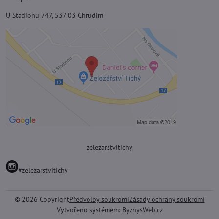
U Stadionu 747, 537 03 Chrudim
zelezarstvitichy
#zelezarstvitichy
©
2026
Copyright
Předvolby soukromí
Zásady ochrany soukromí
Vytvořeno systémem:
ByznysWeb.cz