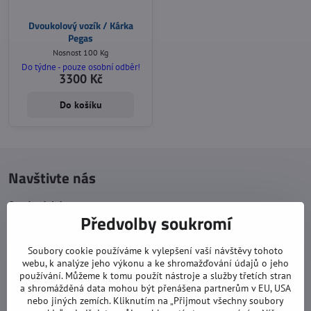
Dvoukolový vozík / Kárka
Pegas
Nosnost 100 Kg
Do týdne - pouze osobní odběr!
3300 Kč
Do košíku
Navštivte nás
Otevírací doba:
Předvolby soukromí
pondělí: 8:00 - 16:00
úterý: 8:00 - 17:00
Soubory cookie používáme k vylepšení vaší návštěvy tohoto
webu, k analýze jeho výkonu a ke shromažďování údajů o jeho
středa: 8:00 - 16:00
používání. Můžeme k tomu použít nástroje a služby třetích stran
čtvrtek: 8:00 - 17:00
a shromážděná data mohou být přenášena partnerům v EU, USA
nebo jiných zemích. Kliknutím na „Přijmout všechny soubory
pátek: 8:00 - 16:00