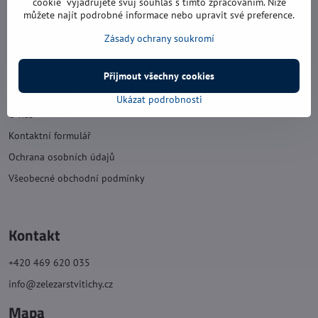
cookie“ vyjadřujete svůj souhlas s tímto zpracováním. Níže
můžete najít podrobné informace nebo upravit své preference.
sobota: 8:00 - 11:30
Zásady ochrany soukromí
neděle: zavřeno
Přijmout všechny cookies
Náš obchod
Ukázat podrobnosti
O nás
Kontaktní formulář
Ochrana osobních údajů
Všeobecné obchodní podmínky
Kontakt
+420 469 620 035
info@zelezarstvitichy.cz
Mapa