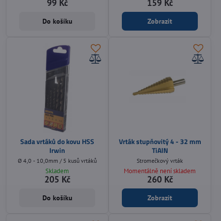
99 Kč
159 Kč
Do košíku
Zobrazit
Sada vrtáků do kovu HSS
Vrták stupňovitý 4 - 32 mm
Irwin
TiAlN
Ø 4,0 - 10,0mm / 5 kusů vrtáků
Stromečkový vrták
Skladem
Momentálně není skladem
205 Kč
260 Kč
Do košíku
Zobrazit