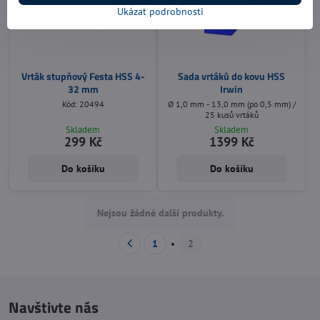
Ukázat podrobnosti
Vrták stupňový Festa HSS 4-
Sada vrtáků do kovu HSS
32 mm
Irwin
Kód: 20494
Ø 1,0 mm - 13,0 mm (po 0,5 mm) /
25 kusů vrtáků
Skladem
Skladem
299 Kč
1399 Kč
Do košíku
Do košíku
Nejsou žádné další produkty.
1
2
Navštivte nás