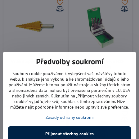
Předvolby soukromí
Vrták stupňový 4 – 20 mm
Sada vrtáků do kovu HSS
TiN
Festa 19 ks
Stromečkový vrták
Ø 1 - 10 mm / 19 kusů vrtáků
Soubory cookie používáme k vylepšení vaší návštěvy tohoto
webu, k analýze jeho výkonu a ke shromažďování údajů o jeho
Momentálně není skladem
Skladem
295 Kč
299 Kč
používání. Můžeme k tomu použít nástroje a služby třetích stran
a shromážděná data mohou být přenášena partnerům v EU, USA
nebo jiných zemích. Kliknutím na „Přijmout všechny soubory
Zobrazit
Do košíku
cookie“ vyjadřujete svůj souhlas s tímto zpracováním. Níže
můžete najít podrobné informace nebo upravit své preference.
Zásady ochrany soukromí
Přijmout všechny cookies