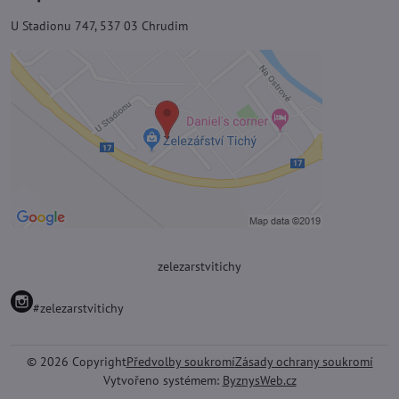
U Stadionu 747, 537 03 Chrudim
zelezarstvitichy
#zelezarstvitichy
©
2026
Copyright
Předvolby soukromí
Zásady ochrany soukromí
Vytvořeno systémem:
ByznysWeb.cz