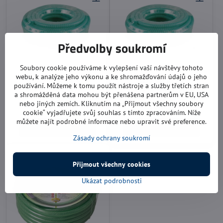
Předvolby soukromí
Soubory cookie používáme k vylepšení vaší návštěvy tohoto
webu, k analýze jeho výkonu a ke shromažďování údajů o jeho
Sací hadice 5/4"
Sací hadice 6/4"
používání. Můžeme k tomu použít nástroje a služby třetích stran
cena je uvedena za 1 metr
cena je uvedena za 1 metr
a shromážděná data mohou být přenášena partnerům v EU, USA
Skladem
Skladem
nebo jiných zemích. Kliknutím na „Přijmout všechny soubory
95 Kč
110 Kč
cookie“ vyjadřujete svůj souhlas s tímto zpracováním. Níže
můžete najít podrobné informace nebo upravit své preference.
Do košíku
Do košíku
Zásady ochrany soukromí
Přijmout všechny cookies
Ukázat podrobnosti