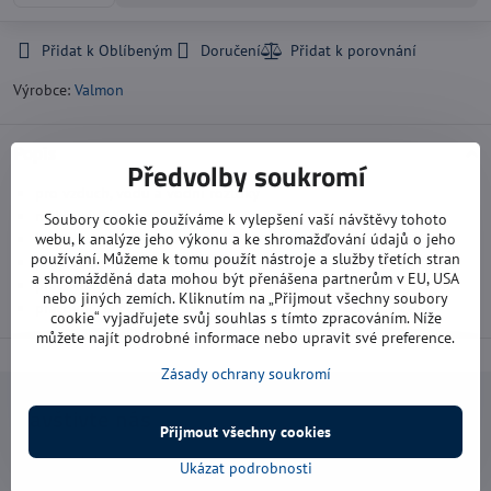
Přidat k Oblíbeným
Doručení
Výrobce:
Valmon
Popis
Předvolby soukromí
pro vzduch, vodu a vodní roztoky
měkčené PVC
Soubory cookie používáme k vylepšení vaší návštěvy tohoto
webu, k analýze jeho výkonu a ke shromažďování údajů o jeho
barva zelená transparentní
používání. Můžeme k tomu použít nástroje a služby třetích stran
průplet ze syntetická příze
a shromážděná data mohou být přenášena partnerům v EU, USA
pracovní teplota: -5 °C/+40 °C
nebo jiných zemích. Kliknutím na „Přijmout všechny soubory
pracovní tlak 6 až 10 bar (v závislosti na průměru hadice)
cookie“ vyjadřujete svůj souhlas s tímto zpracováním. Níže
můžete najít podrobné informace nebo upravit své preference.
Zásady ochrany soukromí
Navštivte nás
Přijmout všechny cookies
Otevírací doba:
Ukázat podrobnosti