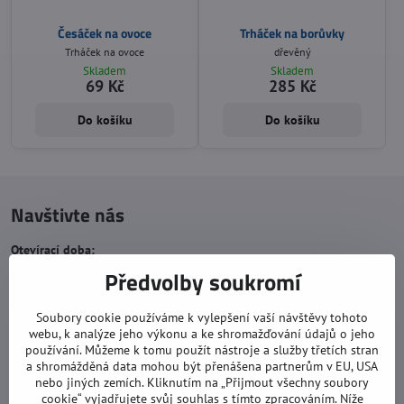
Česáček na ovoce
Trháček na borůvky
Trháček na ovoce
dřevěný
Skladem
Skladem
69 Kč
285 Kč
Do košíku
Do košíku
Navštivte nás
Otevírací doba:
Předvolby soukromí
pondělí: 8:00 - 16:00
úterý: 8:00 - 17:00
Soubory cookie používáme k vylepšení vaší návštěvy tohoto
středa: 8:00 - 16:00
webu, k analýze jeho výkonu a ke shromažďování údajů o jeho
používání. Můžeme k tomu použít nástroje a služby třetích stran
čtvrtek: 8:00 - 17:00
a shromážděná data mohou být přenášena partnerům v EU, USA
nebo jiných zemích. Kliknutím na „Přijmout všechny soubory
pátek: 8:00 - 16:00
cookie“ vyjadřujete svůj souhlas s tímto zpracováním. Níže