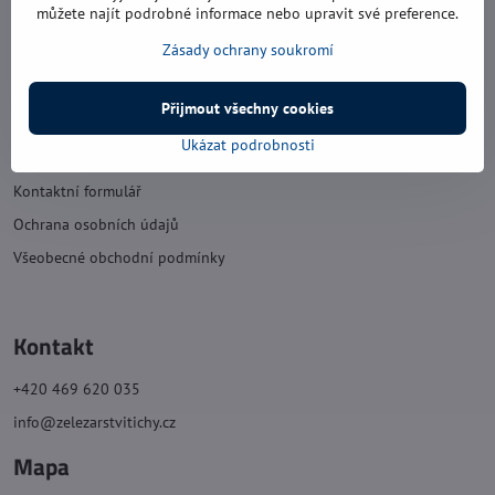
sobota: 8:00 - 11:30
můžete najít podrobné informace nebo upravit své preference.
neděle: zavřeno
Zásady ochrany soukromí
Náš obchod
Přijmout všechny cookies
Ukázat podrobnosti
O nás
Kontaktní formulář
Ochrana osobních údajů
Všeobecné obchodní podmínky
Kontakt
+420 469 620 035
info@zelezarstvitichy.cz
Mapa