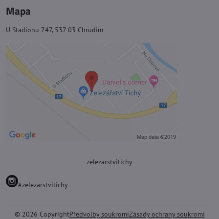
Mapa
U Stadionu 747, 537 03 Chrudim
zelezarstvitichy
#zelezarstvitichy
©
2026
Copyright
Předvolby soukromí
Zásady ochrany soukromí