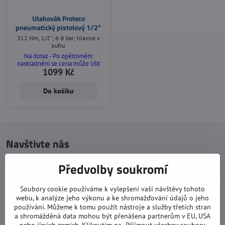
Utahovák Proteco
pneumatický pistolový 1/2"
312 Nm; 1/2"; 6-8 bar; hlavice v
kufru
Na dotaz - Po opětovném
naskladnění se cena může lišit
1099 Kč
Do košíku
Navštivte nás
Otevírací doba:
Předvolby soukromí
pondělí: 8:00 - 16:00
Soubory cookie používáme k vylepšení vaší návštěvy tohoto
úterý: 8:00 - 17:00
webu, k analýze jeho výkonu a ke shromažďování údajů o jeho
používání. Můžeme k tomu použít nástroje a služby třetích stran
středa: 8:00 - 16:00
a shromážděná data mohou být přenášena partnerům v EU, USA
čtvrtek: 8:00 - 17:00