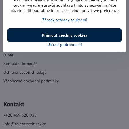
nebo jiných zemích. Kliknutím na „Přijmout všechny soubory
cookie“ vyjadřujete svůj souhlas s tímto zpracováním. Níže
pátek: 8:00 - 16:00
můžete najít podrobné informace nebo upravit své preference.
sobota: 8:00 - 11:30
Zásady ochrany soukromí
neděle: zavřeno
Přijmout všechny cookies
Náš obchod
Ukázat podrobnosti
O nás
Kontaktní formulář
Ochrana osobních údajů
Všeobecné obchodní podmínky
Kontakt
+420 469 620 035
info@zelezarstvitichy.cz