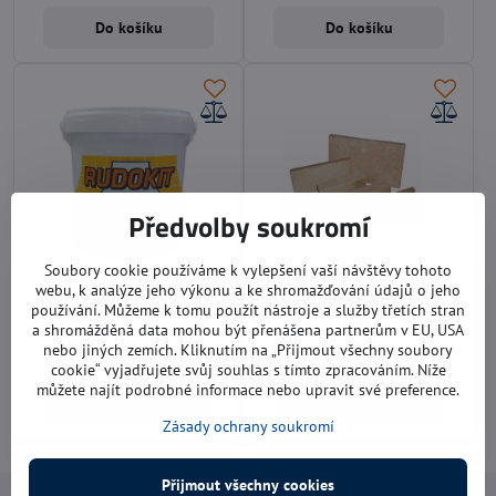
Do košíku
Do košíku
Předvolby soukromí
Soubory cookie používáme k vylepšení vaší návštěvy tohoto
webu, k analýze jeho výkonu a ke shromažďování údajů o jeho
Rudokit NT 1350 2 kg
Deska šamotová
používání. Můžeme k tomu použít nástroje a služby třetích stran
Jednotková cena: 117,50 Kč / Kg
400 x 200 x 40 mm
a shromážděná data mohou být přenášena partnerům v EU, USA
Skladem
Skladem
nebo jiných zemích. Kliknutím na „Přijmout všechny soubory
249 Kč
270 Kč
cookie“ vyjadřujete svůj souhlas s tímto zpracováním. Níže
můžete najít podrobné informace nebo upravit své preference.
Do košíku
Do košíku
Zásady ochrany soukromí
Přijmout všechny cookies