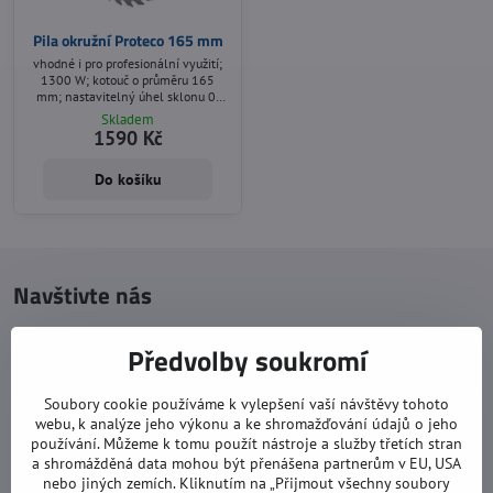
Pila okružní Proteco 165 mm
vhodné i pro profesionální využití;
1300 W; kotouč o průměru 165
mm; nastavitelný úhel sklonu 0-
45°; maximální výška prořezu 53
Skladem
mm; hmotnost 3,8 kg;
1590 Kč
Do košíku
Navštivte nás
Otevírací doba:
Předvolby soukromí
pondělí: 8:00 - 16:00
úterý: 8:00 - 17:00
Soubory cookie používáme k vylepšení vaší návštěvy tohoto
webu, k analýze jeho výkonu a ke shromažďování údajů o jeho
středa: 8:00 - 16:00
používání. Můžeme k tomu použít nástroje a služby třetích stran
a shromážděná data mohou být přenášena partnerům v EU, USA
čtvrtek: 8:00 - 17:00
nebo jiných zemích. Kliknutím na „Přijmout všechny soubory