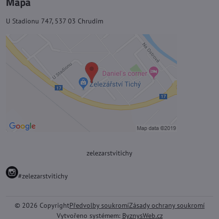
Mapa
U Stadionu 747, 537 03 Chrudim
zelezarstvitichy
#zelezarstvitichy
©
2026
Copyright
Předvolby soukromí
Zásady ochrany soukromí
Vytvořeno systémem:
ByznysWeb.cz