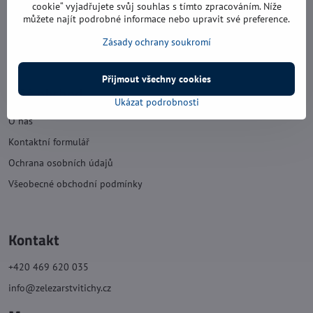
pátek: 8:00 - 16:00
cookie“ vyjadřujete svůj souhlas s tímto zpracováním. Níže
můžete najít podrobné informace nebo upravit své preference.
sobota: 8:00 - 11:30
Zásady ochrany soukromí
neděle: zavřeno
Přijmout všechny cookies
Náš obchod
Ukázat podrobnosti
O nás
Kontaktní formulář
Ochrana osobních údajů
Všeobecné obchodní podmínky
Kontakt
+420 469 620 035
info@zelezarstvitichy.cz