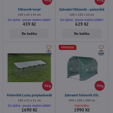
10%
12%
Fóliovník tunel
Zahradní fóliovník - pařeniště
300 x 65 x 45 cm
100 x 150 x 50 cm
Do týdne - pouze osobní odběr!
Do týdne - pouze osobní odběr!
439 Kč
629 Kč
Do košíku
Do košíku
VÝPRODEJ
16%
44%
Pařeniště Lucky polykarbonát
Zahradní foliovník XXL
180 x 51 x 51 cm
450 x 200 x 200 cm
Do týdne - pouze osobní odběr!
Vyprodáno
1690 Kč
1990 Kč