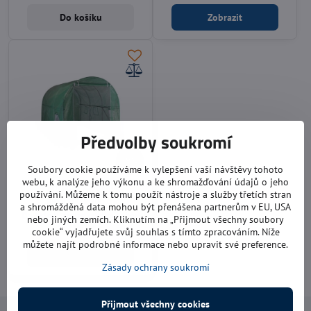
Do košíku
Zobrazit
Předvolby soukromí
8%
Soubory cookie používáme k vylepšení vaší návštěvy tohoto
webu, k analýze jeho výkonu a ke shromažďování údajů o jeho
Zahradní foliovník
používání. Můžeme k tomu použít nástroje a služby třetích stran
300 x 200 x 200 cm
a shromážděná data mohou být přenášena partnerům v EU, USA
Do týdne - pouze osobní odběr!
nebo jiných zemích. Kliknutím na „Přijmout všechny soubory
3290 Kč
cookie“ vyjadřujete svůj souhlas s tímto zpracováním. Níže
můžete najít podrobné informace nebo upravit své preference.
Do košíku
Zásady ochrany soukromí
Přijmout všechny cookies