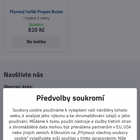
Plynový hořák Propan Butan
+ hadice 3 metry
Skladem
820 Kč
Do košíku
Navštivte nás
Otevírací doba:
Předvolby soukromí
pondělí: 8:00 - 16:00
úterý: 8:00 - 17:00
Soubory cookie používáme k vylepšení vaší návštěvy tohoto
středa: 8:00 - 16:00
webu, k analýze jeho výkonu a ke shromažďování údajů o jeho
používání. Můžeme k tomu použít nástroje a služby třetích stran
čtvrtek: 8:00 - 17:00
a shromážděná data mohou být přenášena partnerům v EU, USA
nebo jiných zemích. Kliknutím na „Přijmout všechny soubory
pátek: 8:00 - 16:00
cookie“ vyjadřujete svůj souhlas s tímto zpracováním. Níže