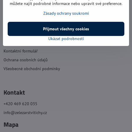
sobota: 8:00 - 11:30
můžete najít podrobné informace nebo upravit své preference.
neděle: zavřeno
Zásady ochrany soukromí
Náš obchod
Přijmout všechny cookies
Ukázat podrobnosti
O nás
Kontaktní formulář
Ochrana osobních údajů
Všeobecné obchodní podmínky
Kontakt
+420 469 620 035
info@zelezarstvitichy.cz
Mapa