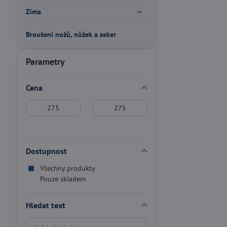
Zima
Broušení nožů, nůžek a seker
Parametry
Cena
Od:
Do:
Dostupnost
Všechny produkty
Pouze skladem
Hledat text
Prohledat