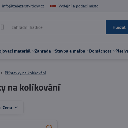
info@zelezarstvitichy.cz
Výdejní a podací místo
Hledat
jovací materiál
Zahrada
Stavba a malba
Domácnost
Pletiv
Přípravky na kolíkování
ky na kolíkování
:
Cena