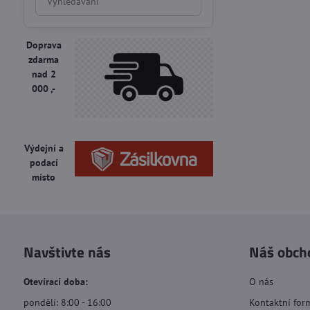
výsledky
filtru
fulltextem
Doprava
zdarma
nad 2
000 ,-
Výdejní a
podací
místo
Navštivte nás
Náš obch
Otevírací doba:
O nás
pondělí: 8:00 - 16:00
Kontaktní for