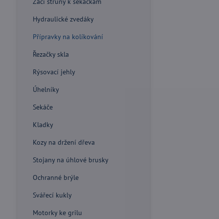
Žací struny k sekačkám
Hydraulické zvedáky
Přípravky na kolíkování
Řezačky skla
Rýsovací jehly
Úhelníky
Sekáče
Kladky
Kozy na držení dřeva
Stojany na úhlové brusky
Ochranné brýle
Svářecí kukly
Motorky ke grilu