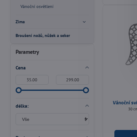
Vánoční osvětlení
Zima
Broušení nožů, nůžek a seker
Parametry
Cena
Od:
Do:
Vánoční sví
délka:
30 cm