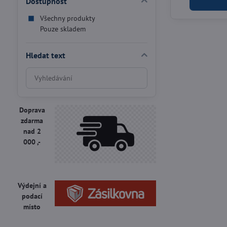
Dostupnost
Všechny produkty
Pouze skladem
Hledat text
Prohledat
výsledky
filtru
fulltextem
Doprava
zdarma
nad 2
000 ,-
Výdejní a
podací
místo