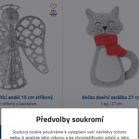
tící anděl 15 cm stříbrný
Kočka dveřní zarážka 27 c
 stříbrný s časovačem
1 kg / 27 cm
Vyprodáno
Skladem
Předvolby soukromí
189 Kč
199 Kč
Soubory cookie používáme k vylepšení vaší návštěvy tohoto
Zobrazit
Do košíku
webu, k analýze jeho výkonu a ke shromažďování údajů o jeho