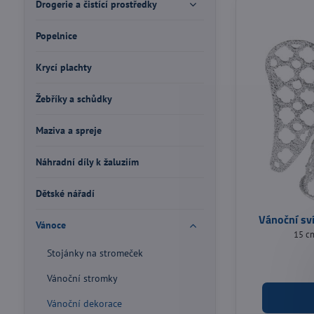
Drogerie a čistící prostředky
Popelnice
Krycí plachty
Žebříky a schůdky
Maziva a spreje
Náhradní díly k žaluziím
Dětské nářadí
Vánoční sví
Vánoce
15 cm
Stojánky na stromeček
Vánoční stromky
Vánoční dekorace