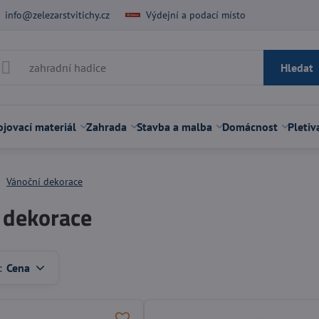
info@zelezarstvitichy.cz
Výdejní a podací místo
Hledat
jovací materiál
Zahrada
Stavba a malba
Domácnost
Pletiv
Vánoční dekorace
 dekorace
:
Cena