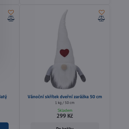
latý
Vánoční skřítek dveřní zarážka 50 cm
1 kg / 50 cm
Skladem
299 Kč
Do košíku