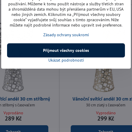
používání. Můžeme k tomu použít nástroje a služby třetích stran
a shromážděná data mohou být přenášena partnerům v EU, USA
nebo jiných zemích. Kliknutím na „Přijmout všechny soubory
cookie“ vyjadřujete svůj souhlas s tímto zpracováním. Níže
můžete najít podrobné informace nebo upravit své preference.
Zásady ochrany soukromí
Přijmout všechny cookies
Ukázat podrobnosti
tící anděl 30 cm stříbrný
Vánoční svítící anděl 30 cm z
 stříbrný s časovačem
30 cm zlatý s časovačem
Vyprodáno
Vyprodáno
289 Kč
299 Kč
Zobrazit
Zobrazit