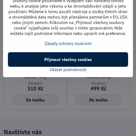
Soubory cookie používáme k vylepšení vaší návštěvy tohoto
webu, k analýze jeho výkonu a ke shromažďování údajů o jeho
používání. Můžeme k tomu použít nástroje a služby třetích stran
a shromážděná data mohou být přenášena partnerům v EU, USA
nebo jiných zemích. Kliknutím na „Přijmout všechny soubory
cookie“ vyjadřujete svůj souhlas s tímto zpracováním. Níže
můžete najít podrobné informace nebo upravit své preference.
Zásady ochrany soukromí
Přijmout všechny cookies
Pojezdové kolo Ø 100 mm
Pojezdové kolo Ø 125 mm
Ukázat podrobnosti
otočné s brzdou
otočné s brzdou
nosnost 70 kg
nosnost 100 kg
Skladem
Skladem
310 Kč
499 Kč
Do košíku
Do košíku
Navštivte nás