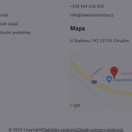
+420 469 620 035
mulář
info@zelezarstvitichy.cz
ních údajů
Mapa
chodní podmínky
U Stadionu 747, 537 03 Chrudim
©
2026
Copyright
Předvolby soukromí
Zásady ochrany soukromí