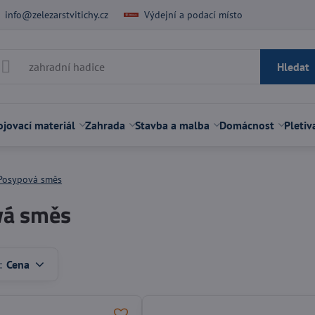
info@zelezarstvitichy.cz
Výdejní a podací místo
Hledat
jovací materiál
Zahrada
Stavba a malba
Domácnost
Pletiv
Posypová směs
vá směs
:
Cena