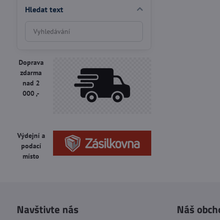
Hledat text
Prohledat
výsledky
filtru
fulltextem
Doprava
zdarma
nad 2
000 ,-
Výdejní a
podací
místo
Navštivte nás
Náš obch