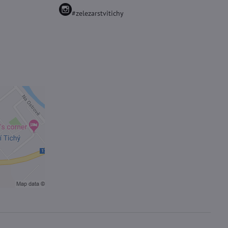
#zelezarstvitichy