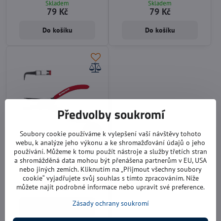
Skladem
Skladem
79 Kč
79 Kč
Do košíku
Do košíku
Předvolby soukromí
20%
Soubory cookie používáme k vylepšení vaší návštěvy tohoto
webu, k analýze jeho výkonu a ke shromažďování údajů o jeho
Kleště na pojistné kroužky
používání. Můžeme k tomu použít nástroje a služby třetích stran
150 mm
a shromážděná data mohou být přenášena partnerům v EU, USA
nebo jiných zemích. Kliknutím na „Přijmout všechny soubory
úhel 90°
cookie“ vyjadřujete svůj souhlas s tímto zpracováním. Níže
Skladem
můžete najít podrobné informace nebo upravit své preference.
79 Kč
Zásady ochrany soukromí
Do košíku