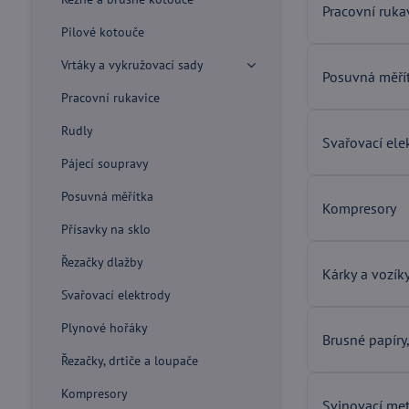
Pracovní ruka
Pilové kotouče
Vrtáky a vykružovací sady
Posuvná měří
Pracovní rukavice
Rudly
Svařovací ele
Pájecí soupravy
Posuvná měřítka
Kompresory
Přísavky na sklo
Řezačky dlažby
Kárky a vozík
Svařovací elektrody
Plynové hořáky
Brusné papíry
Řezačky, drtiče a loupače
Kompresory
Svinovací me