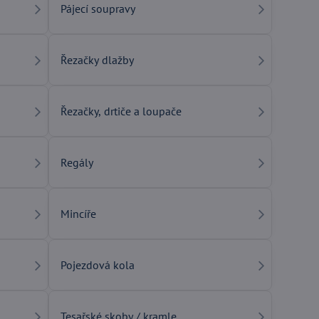
Pájecí soupravy
Řezačky dlažby
Řezačky, drtiče a loupače
Regály
Mincíře
Pojezdová kola
Tesařské skoby / kramle