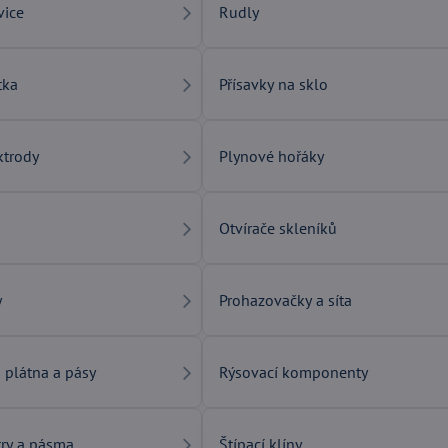
vice
Rudly
tka
Přísavky na sklo
ktrody
Plynové hořáky
Otvírače skleníků
y
Prohazovačky a síta
, plátna a pásy
Rýsovací komponenty
try a pásma
Štípací klíny