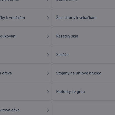
ičky k vrtačkám
Žací struny k sekačkám
kolíkování
Řezačky skla
Sekáče
í dřeva
Stojany na úhlové brusky
Motorky ke grilu
ávitová očka