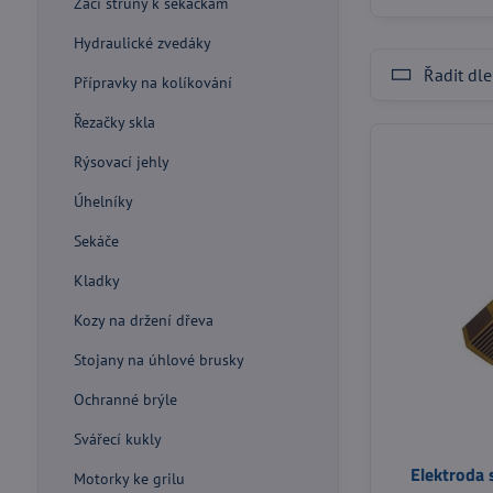
Žací struny k sekačkám
Hydraulické zvedáky
Řadit dle
Přípravky na kolíkování
Řezačky skla
Rýsovací jehly
Úhelníky
Sekáče
Kladky
Kozy na držení dřeva
Stojany na úhlové brusky
Ochranné brýle
Svářecí kukly
Elektroda
Motorky ke grilu