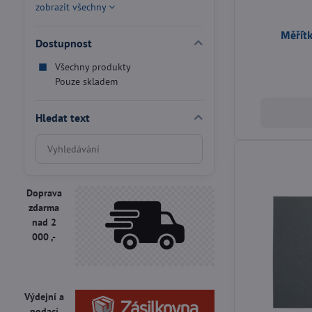
zobrazit všechny
Měřít
Dostupnost
Všechny produkty
Pouze skladem
Hledat text
Prohledat
výsledky
filtru
fulltextem
Doprava
zdarma
nad 2
000 ,-
Výdejní a
podací