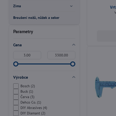
Zima
Vrt
V
Broušení nožů, nůžek a seker
Parametry
Cena
Od:
Do:
Výrobce
Bosch (2)
Buck (1)
Červa (3)
Dehco Co. (1)
DIY Abrasives (4)
DIY Diamant (2)