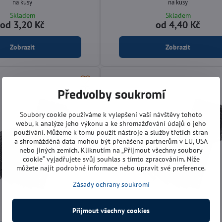
na kusy
na kusy
Skladem
Skladem
od 3,20 Kč
od 4,40 Kč
Zobrazit
Zobrazit
Předvolby soukromí
Soubory cookie používáme k vylepšení vaší návštěvy tohoto
webu, k analýze jeho výkonu a ke shromažďování údajů o jeho
používání. Můžeme k tomu použít nástroje a služby třetích stran
a shromážděná data mohou být přenášena partnerům v EU, USA
nebo jiných zemích. Kliknutím na „Přijmout všechny soubory
cookie“ vyjadřujete svůj souhlas s tímto zpracováním. Níže
můžete najít podrobné informace nebo upravit své preference.
Zásady ochrany soukromí
Přijmout všechny cookies