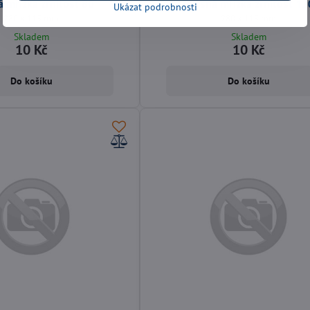
 mřížka zrnitost 80
Brusná mřížka zrnitost 12
Ukázat podrobnosti
280 x 115 mm
280 x 115 mm
Skladem
Skladem
10 Kč
10 Kč
Do košíku
Do košíku