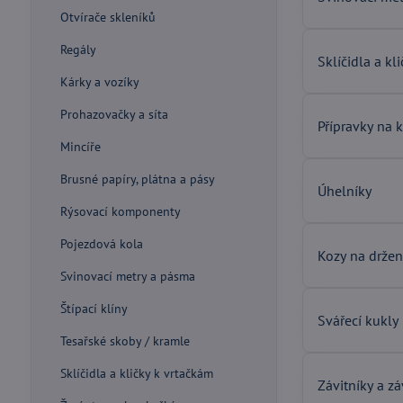
Otvírače skleníků
Regály
Sklíčidla a kl
Kárky a vozíky
Prohazovačky a síta
Přípravky na 
Mincíře
Brusné papíry, plátna a pásy
Úhelníky
Rýsovací komponenty
Pojezdová kola
Kozy na držen
Svinovací metry a pásma
Štípací klíny
Svářecí kukly
Tesařské skoby / kramle
Sklíčidla a kličky k vrtačkám
Závitníky a z