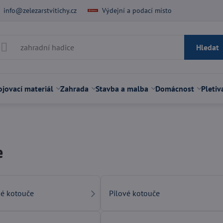
info@zelezarstvitichy.cz
Výdejní a podací místo
Hledat
jovací materiál
Zahrada
Stavba a malba
Domácnost
Pletiv
e
né kotouče
Pilové kotouče