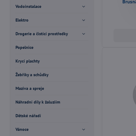
Brusná
Vodoinstalace
Elektro
Drogerie a čistící prostředky
Popelnice
Krycí plachty
Žebříky a schůdky
Maziva a spreje
Náhradní díly k žaluziím
Dětské nářadí
Vánoce