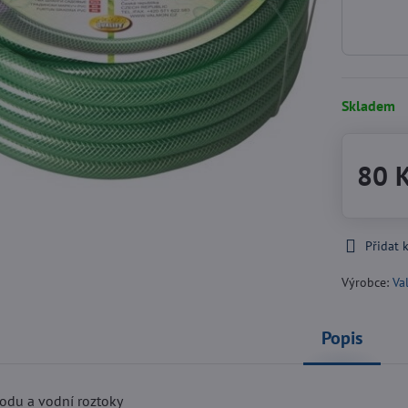
Skladem
80 
Přidat 
Výrobce:
Va
Popis
vodu a vodní roztoky