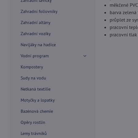
Zahradní lavičky
měkčené PV
Zahradní foliovníky
barva zelená 
průplet ze sy
Zahradní altány
pracovní tepl
Zahradní vozíky
pracovní tlak
Navijáky na hadice
Vodní program
Kompostery
Sudy na vodu
Netkaná textilie
Motyčky a lopatky
Bazénová chemie
Opěry rostlin
Lemy trávníků