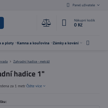
Panel uživatele
Nákupní košík
0 Kč
a a ploty
Kamna a kouřovina
Zámky a kování
hrada
Zahradní hadice - metráž
dní hadice 1"
vedena za 1 metr
Čtěte více
lku: