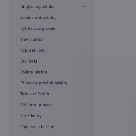
Hnojiva a postřiky
Zemina a substráty
Vytrhávače plevele
Travní směs
Výpustě vody
Sací koše
Solární plašiče
Přípravky proti slimákům
Tyče k rajčatům
Sítě proti ptactvu
Sirné knoty
Záplaty na bazény