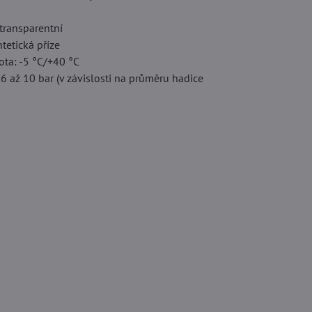
C
transparentní
ntetická příze
ota: -5 °C/+40 °C
 6 až 10 bar (v závislosti na průměru hadice