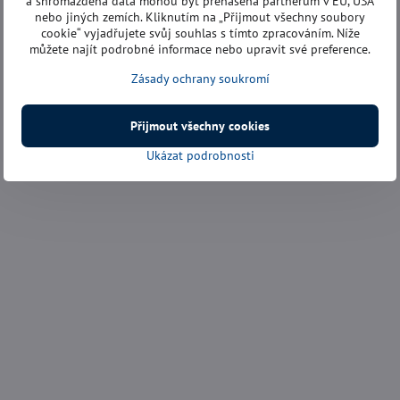
a shromážděná data mohou být přenášena partnerům v EU, USA
nebo jiných zemích. Kliknutím na „Přijmout všechny soubory
cookie“ vyjadřujete svůj souhlas s tímto zpracováním. Níže
můžete najít podrobné informace nebo upravit své preference.
Zásady ochrany soukromí
Přijmout všechny cookies
Ukázat podrobnosti