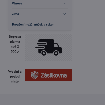
Vánoce
Zima
Broušení nožů, nůžek a seker
Doprava
zdarma
nad 2
000 ,-
Výdejní a
podací
místo