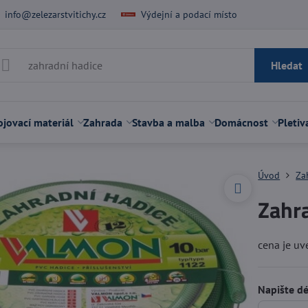
info@zelezarstvitichy.cz
Výdejní a podací místo
Hledat
jovací materiál
Zahrada
Stavba a malba
Domácnost
Pletiv
Úvod
Za
Zahra
cena je u
Napište dé