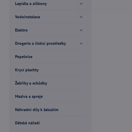
Lepidla a silikony
Vodoinstalace
Elektro
Drogerie a čistící prostředky
Popelnice
Krycí plachty
Žebříky a schůdky
Maziva a spreje
Náhradní díly k žaluziím
Dětské nářadí