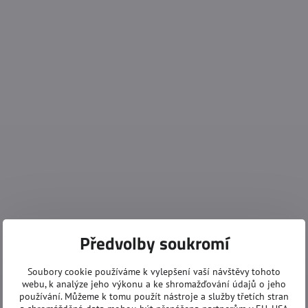
Předvolby soukromí
Soubory cookie používáme k vylepšení vaší návštěvy tohoto
webu, k analýze jeho výkonu a ke shromažďování údajů o jeho
používání. Můžeme k tomu použít nástroje a služby třetích stran