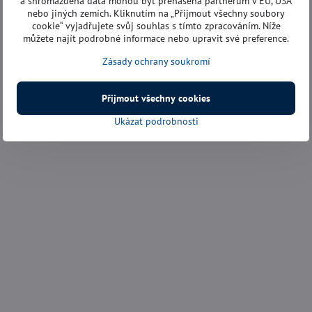
a shromážděná data mohou být přenášena partnerům v EU, USA
nebo jiných zemích. Kliknutím na „Přijmout všechny soubory
cookie“ vyjadřujete svůj souhlas s tímto zpracováním. Níže
můžete najít podrobné informace nebo upravit své preference.
Zásady ochrany soukromí
Přijmout všechny cookies
Ukázat podrobnosti