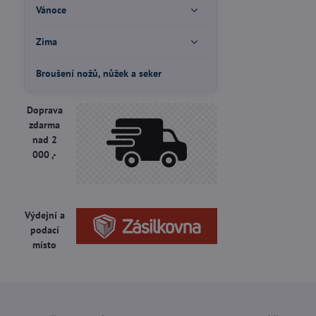
Vánoce
Zima
Broušení nožů, nůžek a seker
Doprava
zdarma
nad 2
000 ,-
Výdejní a
podací
místo