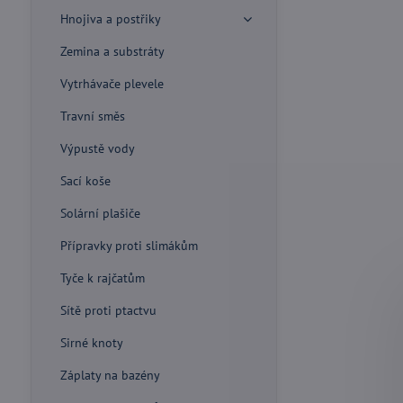
Hnojiva a postřiky
Zemina a substráty
Vytrhávače plevele
Travní směs
Výpustě vody
Sací koše
Solární plašiče
Přípravky proti slimákům
Tyče k rajčatům
Sítě proti ptactvu
Sirné knoty
Záplaty na bazény