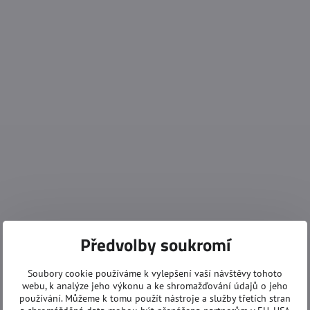
Předvolby soukromí
Soubory cookie používáme k vylepšení vaší návštěvy tohoto
webu, k analýze jeho výkonu a ke shromažďování údajů o jeho
používání. Můžeme k tomu použít nástroje a služby třetích stran