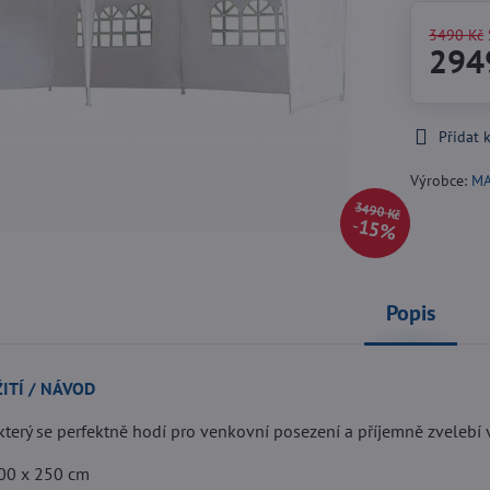
3490 Kč
294
Přidat 
Výrobce:
M
3490 Kč
15%
Popis
ITÍ / NÁVOD
 který se perfektně hodí pro venkovní posezení a příjemně zvelebí 
00 x 250 cm