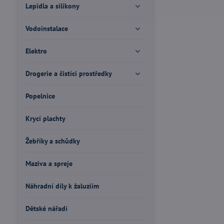
Lepidla a silikony
Vodoinstalace
Elektro
Drogerie a čistící prostředky
Popelnice
Krycí plachty
Žebříky a schůdky
Maziva a spreje
Náhradní díly k žaluziím
Dětské nářadí