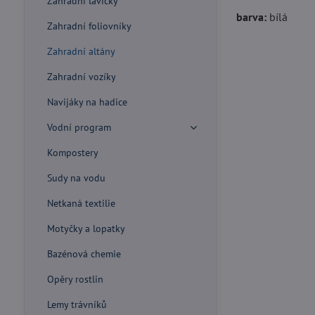
Zahradní lavičky
barva:
bílá
Zahradní foliovníky
Zahradní altány
Zahradní vozíky
Navijáky na hadice
Vodní program
Kompostery
Sudy na vodu
Netkaná textilie
Motyčky a lopatky
Bazénová chemie
Opěry rostlin
Lemy trávníků