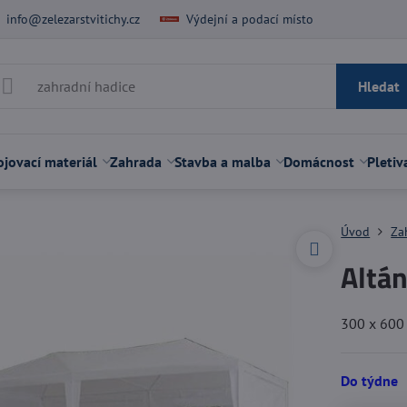
info@zelezarstvitichy.cz
Výdejní a podací místo
Hledat
jovací materiál
Zahrada
Stavba a malba
Domácnost
Pletiv
Úvod
Za
Altán
300 x 600
Do týdne