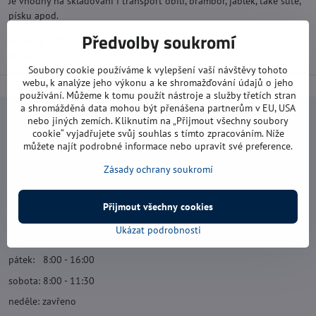
Je vhodný na skladování i transport obilí, brambor, jablek, také sutě,
písku apod.
Předvolby soukromí
Rozměry: 120 x 56 cm
Barva: bílá
Soubory cookie používáme k vylepšení vaší návštěvy tohoto
webu, k analýze jeho výkonu a ke shromažďování údajů o jeho
používání. Můžeme k tomu použít nástroje a služby třetích stran
a shromážděná data mohou být přenášena partnerům v EU, USA
nebo jiných zemích. Kliknutím na „Přijmout všechny soubory
Navštivte nás
cookie“ vyjadřujete svůj souhlas s tímto zpracováním. Níže
můžete najít podrobné informace nebo upravit své preference.
Otevírací doba:
Zásady ochrany soukromí
pondělí: 8:00 - 16:00
úterý: 8:00 - 17:00
Přijmout všechny cookies
středa: 8:00 - 16:00
Ukázat podrobnosti
čtvrtek: 8:00 - 17:00
pátek: 8:00 - 16:00
sobota: 8:00 - 11:30
neděle: zavřeno