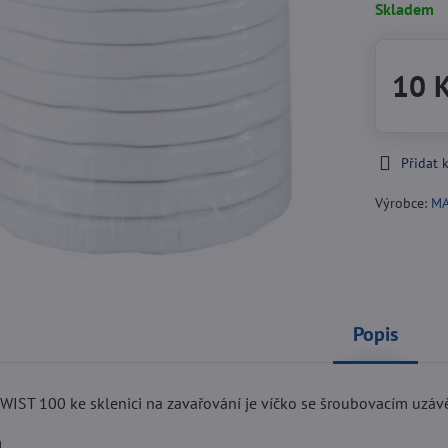
Skladem
10 
Přidat 
Výrobce:
M
Popis
TWIST 100 ke sklenici na zavařování je víčko se šroubovacím uzáv
m