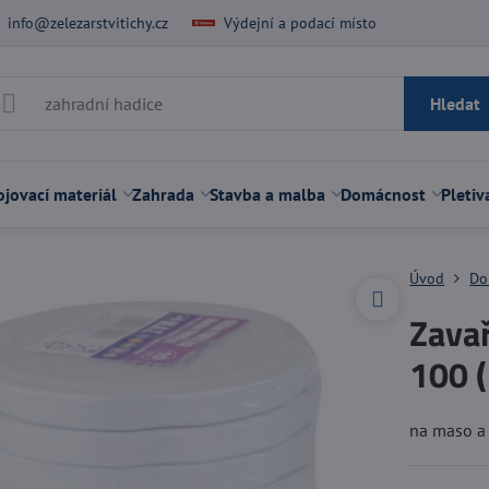
info@zelezarstvitichy.cz
Výdejní a podací místo
Hledat
jovací materiál
Zahrada
Stavba a malba
Domácnost
Pletiv
Úvod
Do
Zavař
100 (
na maso a