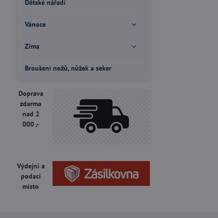
Dětské nářadí
Vánoce
Zima
Broušení nožů, nůžek a seker
Doprava
zdarma
nad 2
000 ,-
Výdejní a
podací
místo