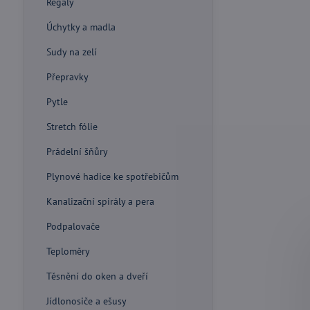
Regály
Úchytky a madla
Sudy na zelí
Přepravky
Pytle
Stretch fólie
Prádelní šňůry
Plynové hadice ke spotřebičům
Kanalizační spirály a pera
Podpalovače
Teploměry
Těsnění do oken a dveří
Jídlonosiče a ešusy