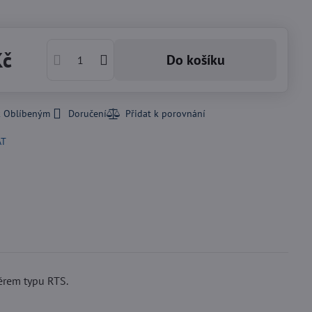
Kč
Do košíku
k Oblíbeným
Doručení
AT
ěrem typu RTS.