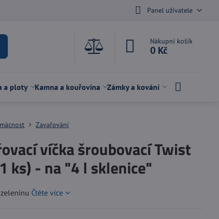
Panel uživatele
Nákupní košík
0 Kč
a a ploty
Kamna a kouřovina
Zámky a kování
mácnost
Zavařování
ovací víčka šroubovací Twist
1 ks) - na "4 l sklenice"
 zeleninu
Čtěte více