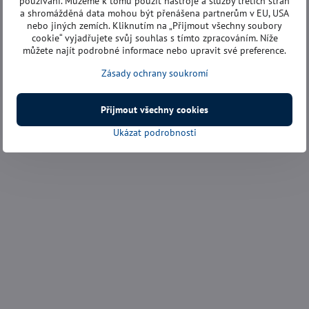
používání. Můžeme k tomu použít nástroje a služby třetích stran
a shromážděná data mohou být přenášena partnerům v EU, USA
nebo jiných zemích. Kliknutím na „Přijmout všechny soubory
cookie“ vyjadřujete svůj souhlas s tímto zpracováním. Níže
můžete najít podrobné informace nebo upravit své preference.
Zásady ochrany soukromí
Přijmout všechny cookies
Ukázat podrobnosti