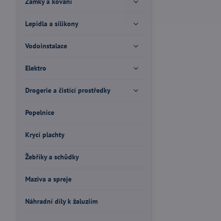
Zámky a kování
Lepidla a silikony
Vodoinstalace
Elektro
Drogerie a čistící prostředky
Popelnice
Krycí plachty
Žebříky a schůdky
Maziva a spreje
Náhradní díly k žaluziím